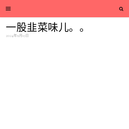
一股韭菜味儿。。
2024年9月13日
今日聚焦
3点收盘后，小叶盯着老百姓的K线图喃喃道：
“五个涨停后边丝滑跟着三个跌停，
这老百姓终究是一场梦
啊，被耍的团团转。”