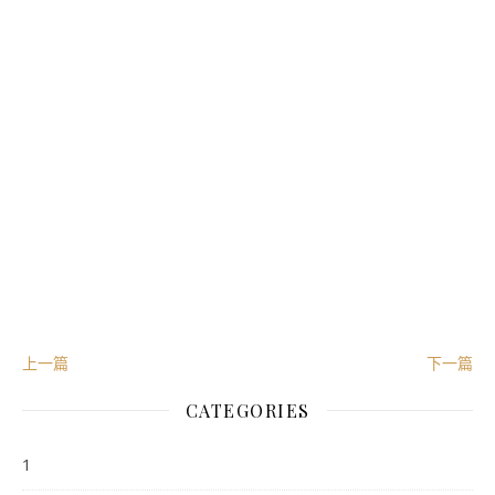
投资人应当充分了解基金定期定额投资和零存整取等储蓄方
额投资是引导投资人进行长期投资、平均投资成本的一种简
式。但是定期定额投资并不能规避基金投资所固有的风险，
得收益，也不是替代储蓄的等效理财方式。
从业人员信息公示：
姓名：朱哲甫
执业编号：A20210813000322
所属公司：珠海盈米基金销售有限公司
点击
阅读原文
，了解点睛定投计划。
上一篇
下一篇
CATEGORIES
1