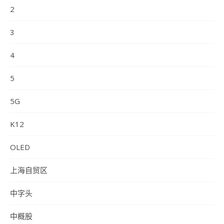
2
3
4
5
5G
K12
OLED
上海自贸区
中字头
中概股