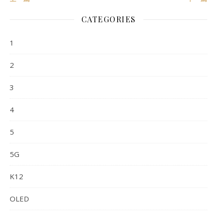
从业人员信息公示：
CATEGORIES
姓名：薛逢源
1
执业编号：F0260114060001
所属公司：珠海盈米基金销售有限公司
2
3
4
5
5G
K12
OLED