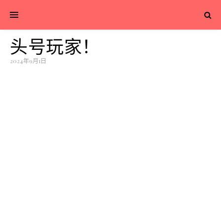
头号玩家！
2024年9月1日
，投身于“头号玩家”
类型游戏的创业