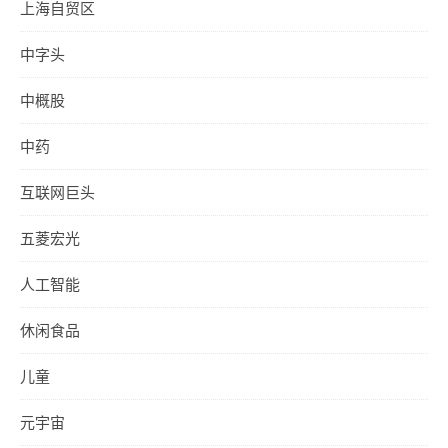
上海自贸区
中字头
中概股
中药
互联网巨头
五菱宏光
人工智能
休闲食品
儿童
元宇宙