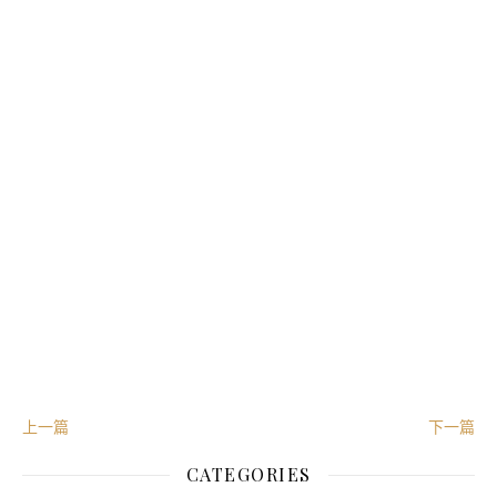
控制好自
己的风险，及时纠错，不要急于一时，锻炼身体，读好
书，向前看，总能扛过去的。
【在看】
【星标】
风险提示：本资料所引用的观点、分析是其在目
前特定市场情况下并基于一定的假设条件下的分
析和判断，并不意味着适合今后所有的市场状
况，不构成对阅读者的投资建议，也不构成任何
业务的宣传推介材料、投资建议或保证，不作为
在看
点这里！
任何法律文件，搬砖小组不对任何人使用此全部
或部分内容的行为或由此而引致的任何损失承担
任何责任，市场有风险，投资需谨慎。
上一篇
下一篇
从业人员信息公示：
CATEGORIES