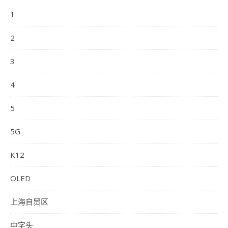
姓名：薛逢源
1
执业编号：F0260114060001
所属公司：珠海盈米基金销售有限公司
2
3
4
5
5G
K12
OLED
上海自贸区
中字头