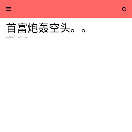
首富炮轰空头。。
2024年7月3日
昨天披露的交付数据beat，