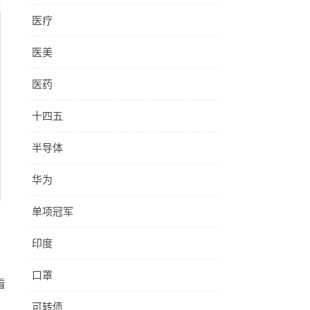
医疗
医美
医药
十四五
半导体
华为
单项冠军
印度
口罩
看
可转债