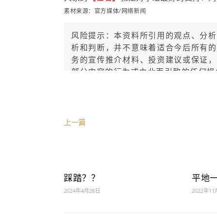
素材来源：官方媒体/网络新闻
风险提示：本资料所引用的观点、分析
析和判断，并不意味着适合今后所有的
务的宣传推介材料、投资建议或保证，
部分内容的行为或由此而引致的任何损
从业人员信息公示：
姓名：薛逢源
执业编号：F0260114060001
上一篇
所属公司：珠海盈米基金销售有限公司
踩踏？？
平地
2024年4月28日
2022年11