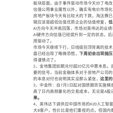
板块层面，由于事件驱动市场今天炒了电改
估值公用事业属性以外，确实有电价市场化
房地产板块今天有比较大的下跌，淘汰赛已
辑应该是超低估值优质企业的估值修复，
低
AI方向今天冲高回落，市场对英伟达的业
AI硬件方向估值已经提升到一定的状态，
用驱动了。
市场今天继续下行，日线级别顶背离的技术
盘已经出现了略微恐慌，
下周初会出现抛压
得谨慎点了。
2、金地集团如期兑付超20亿元中票本息
要的信号，当前金融体系对于房地产公司的
的本息对付也说明其实没那么紧张，
这里的
3、中金所：自7月1日起对国债期货实施
高了日内高频量化的交易成本。无论是A股
果。
4、英伟达下调供应中国市场的H20人工
大B客户，性价比是他们重视的点。但国内