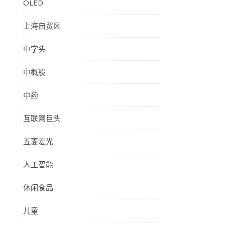
OLED
上海自贸区
中字头
中概股
中药
互联网巨头
五菱宏光
人工智能
休闲食品
儿童