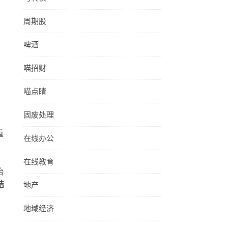
周期股
啤酒
喵招财
喵点睛
固废处理
重
在线办公
在线教育
抬
地产
结
地域经济
是