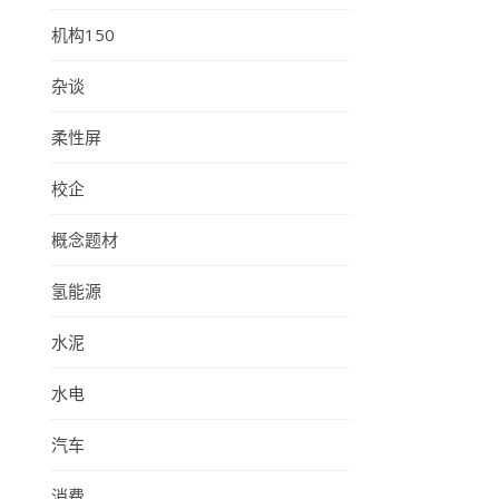
机构150
杂谈
柔性屏
校企
概念题材
氢能源
水泥
水电
汽车
消费