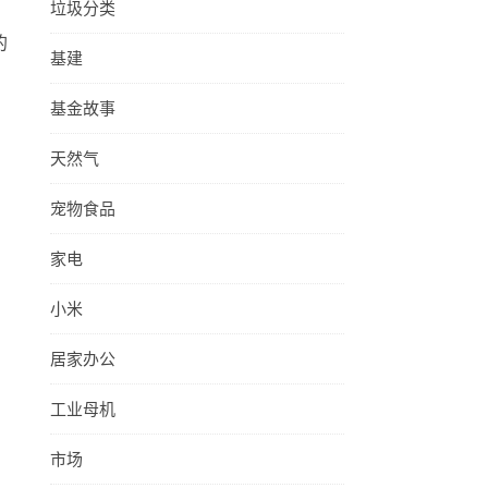
垃圾分类
的
基建
基金故事
天然气
宠物食品
家电
小米
居家办公
工业母机
市场