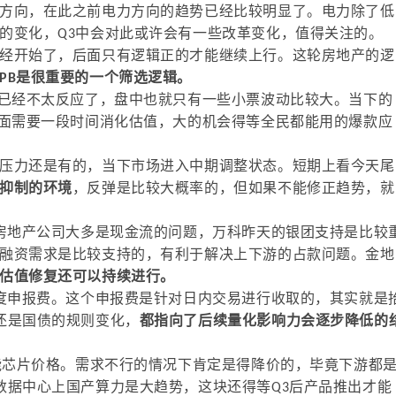
方向，在此之前电力方向的趋势已经比较明显了。电力除了低
的变化，Q3中会对此或许会有一些改革变化，值得关注的。
经开始了，后面只有逻辑正的才能继续上行。这轮房地产的逻
PB是很重要的一个筛选逻辑。
绩已经不太反应了，盘中也就只有一些小票波动比较大。当下的
后面需要一段时间消化估值，大的机会得等全民都能用的爆款应
压力还是有的，当下市场进入中期调整状态。短期上看今天尾
抑制的环境
，反弹是比较大概率的，但如果不能修正趋势，就
。房地产公司大多是现金流的问题，万科昨天的银团支持是比较
融资需求是比较支持的，有利于解决上下游的占款问题。金地
估值修复还可以持续进行。
梯度申报费。这个申报费是针对日内交易进行收取的，其实就是
还是国债的规则变化，
都指向了后续量化影响力会逐步降低的
智能芯片价格。需求不行的情况下肯定是得降价的，毕竟下游都
数据中心上国产算力是大趋势，这块还得等Q3后产品推出才能