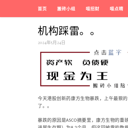
首页
搬砖小组
喵招财
喵点睛
机构踩雷。。
2024年5月24日
今天港股创新药康方生物暴跌，上午最狠的时
了。。
暴跌的原因是ASCO摘要里，康方生物的重磅药物