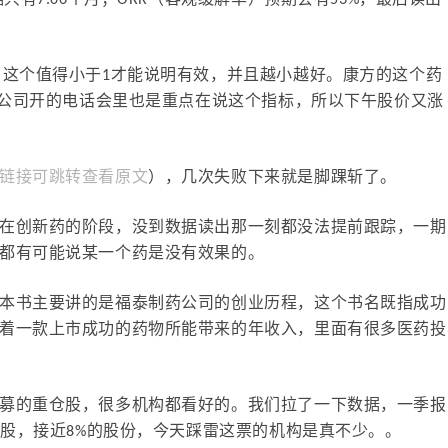
只有7.06个月；ORR（客观缓解率）预期会有53%，最后读出
，这个值得小于1才能说明有效，并且越小越好。康方的这个药
中午公司开的电话会里也是重点在说这个指标，所以下午股价又涨
链接可跳转查看原文
），几次失败下来就是脚踝斩了。
在创新药的阶段，没到数据读出那一刻都没法提前跟踪，一期
都有可能说某一个药是没有效果的。
本书主要讲的是福泰制药公司的创业历程，这个书名既指成功
着一款上市成功的药物所能带来的年收入，里面有很多医药投
募的重仓股，很多机构都看好的。我们拉了一下数据，一季报
万股，接近8%的股份，今天踩雷这票的机构是真不少。。