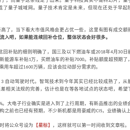
荡了，而量子这条线走了出来。量子科技其实不是科幻片，量
成了量子城域网。量子技术肯定是未来，但现在还处于早起
新高了，当下看大市值风格会更占优一些，这里有图有成交额
流入吧，如果能连续回补仓位，整体状态会好很多。
回补贴的细则明确了，国三及以下燃油车或2018年4月30日
能源车补贴1万，买燃油车的补贴7000。补贴额度超预期了
乘用车超过1600万辆，应该会拉动部分需求的。
evel 3 自动驾驶时代。智驾技术到今年其实已经比较成熟了，从
还差相关法规的完善，估计也是在等各地试点的状态吧，希望
.5%。大电子行业确实是进入到了上行周期，有新品推出的业绩
构之前也已经有预期，不少新机都是用豪威的CIS，业绩确认
时将公众号设为
【星标】
，这样就可以第一时间收到文章啦。