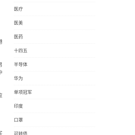
医疗
，
医美
医药
港
十四五
半导体
男
中
华为
单项冠军
应
印度
口罩
可转债
买