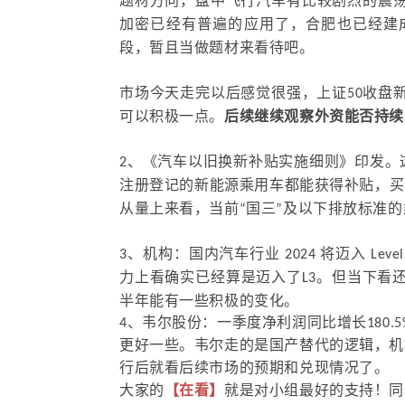
题材方向，盘中飞行汽车有比较剧烈的震
加密已经有普遍的应用了，合肥也已经建
段，暂且当做题材来看待吧。
市场今天走完以后感觉很强，上证50收盘
可以积极一点。
后续继续观察外资能否持续
2、《汽车以旧换新补贴实施细则》印发。这
注册登记的新能源乘用车都能获得补贴，买新
从量上来看，当前“国三”及以下排放标准的
3、机构：国内汽车行业 2024 将迈入 L
力上看确实已经算是迈入了L3。但当下看
半年能有一些积极的变化。
4、韦尔股份：一季度净利润同比增长180
更好一些。韦尔走的是国产替代的逻辑，机
行后就看后续市场的预期和兑现情况了。
大家的
【在看】
就是对小组最好的支持！同