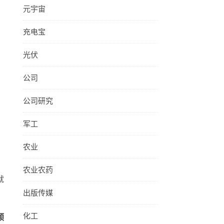
元宇宙
充电宝
光伏
公司
公司研究
军工
农业
农业农药
就
出版传媒
化工
预