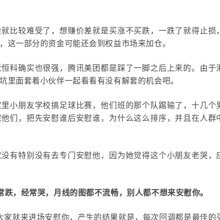
金就比较难受了，想赚价差就是买涨不买跌，一跌了就得止损
，这一部分的资金可能还会到权益市场来加仓。
近恒科确实也很强，腾讯美团都是踩了一脚之后上来的。由于
坑里面套着小伙伴一起看看有没有解套的机会吧。
家里小朋友学校搞足球比赛，他们班的那个队踢输了，十几个
慰他们，把先安慰谁后安慰谁，为什么这么排序，并且在人群
就没有特别没有去专门安慰他，因为她觉得这个小朋友老哭，
常跌，经常哭，月线的图都不流畅，别人都不想来安慰你。
大家就来进场安慰你，产生的结果就是，每次回调都是最佳的