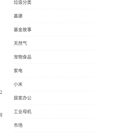
垃圾分类
基建
基金故事
天然气
宠物食品
家电
小米
公
居家办公
工业母机
到
市场