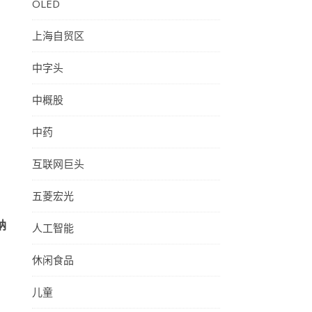
OLED
上海自贸区
中字头
中概股
中药
互联网巨头
五菱宏光
人工智能
纳
休闲食品
儿童