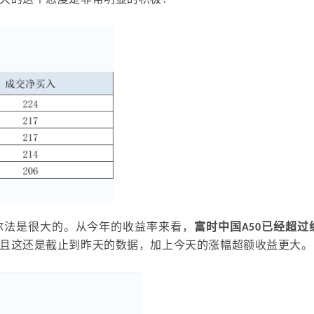
天的这个态度是非常明显的积极！
尔法
是
很大
的。
从今年的收益率来看，
富时中国
A50
已经超过
且
这还是截止到昨天的数据，加上今天的涨幅超额收益更大。