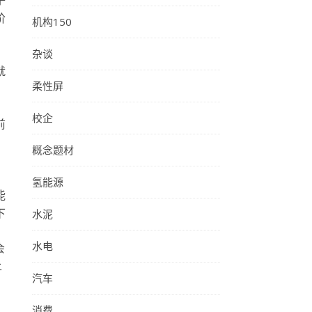
子
阶
机构150
杂谈
就
柔性屏
校企
前
，
概念题材
氢能源
能
水泥
下
水电
会
上
汽车
消费