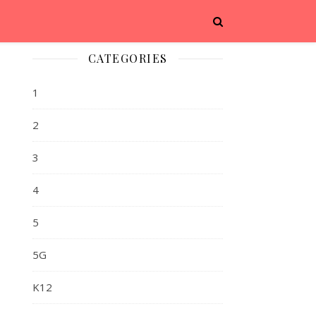
CATEGORIES
1
2
3
4
5
，
5G
K12
，