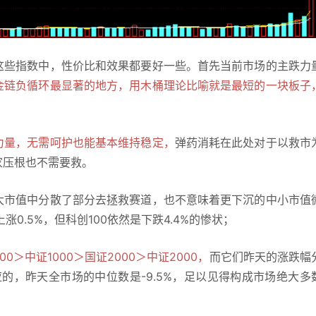
这些指数中，性价比和效果都要好一些。首先当前市场的主跌力
金链负循环最显著的地方，用木桶理论比喻就是最短的一块板子
力量，无需呵护也能基本维持稳定，
弹药消耗在此处对于以救市
家压根也不需要救。
大市值中分散了部分去拯救赛道，也不意味着更下沉的中小市值
0.5%，但科创100依然是下跌4.4%的惨状；
00＞中证1000＞国证2000＞中证2000，
而它们昨天的涨跌幅
应的，昨天全市场的中位数是-9.5%，足以见得构成市场绝大多