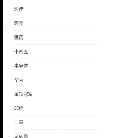
医疗
医美
医药
十四五
半导体
华为
单项冠军
印度
口罩
可转债