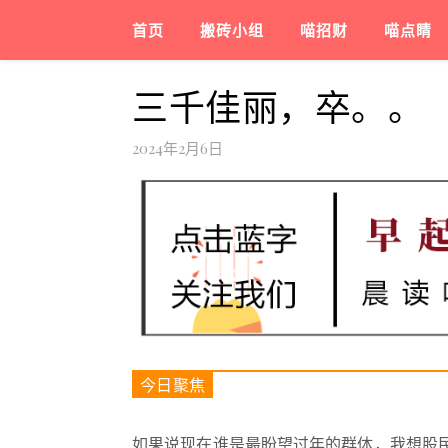
首页
搬砖小组
喵招财
喵点睛
三千佳丽，卒。。
2024年2月6日
今日聚焦
如果说现在谁是最盼望过年的群体，我想股