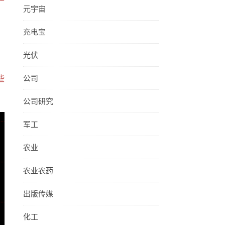
元宇宙
充电宝
，
光伏
公司
些
公司研究
军工
农业
农业农药
出版传媒
化工