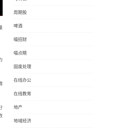
周期股
啤酒
量
，
喵招财
喵点睛
为
固废处理
在线办公
微
在线教育
地产
分
数
地域经济