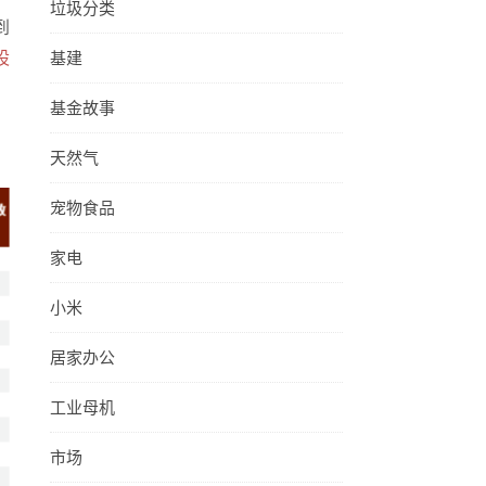
垃圾分类
到
股
基建
基金故事
天然气
宠物食品
家电
小米
居家办公
工业母机
市场