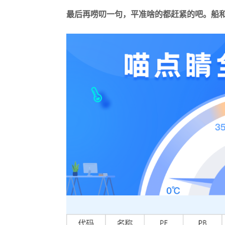
最后再唠叨一句，平准啥的都赶紧的吧。船