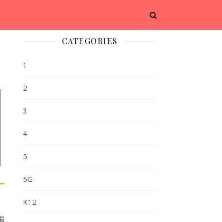
CATEGORIES
1
2
3
4
5
5G
K12
惧