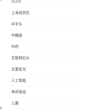
OLED
上海自贸区
，
中字头
中概股
中药
互联网巨头
五菱宏光
人工智能
休闲食品
儿童
这