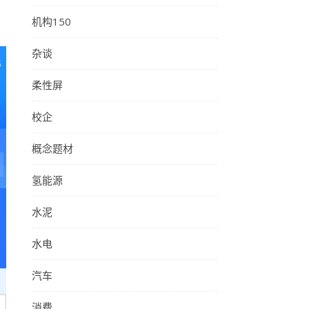
机构150
杂谈
柔性屏
校企
概念题材
氢能源
水泥
水电
汽车
消费