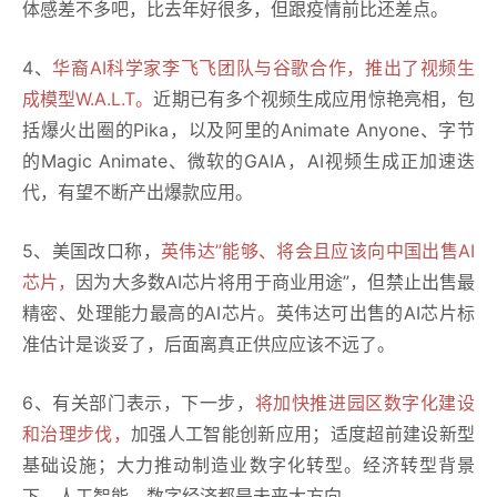
体感差不多吧，比去年好很多，但跟疫情前比还差点。
4、
华裔AI科学家李飞飞团队与谷歌合作，推出了视频生
成模型W.A.L.T。
近期已有多个视频生成应用惊艳亮相，包
括爆火出圈的Pika，以及阿里的Animate Anyone、字节
的Magic Animate、微软的GAIA，AI视频生成正加速迭
代，有望不断产出爆款应用。
5、美国改口称，
英伟达”能够、将会且应该向中国出售AI
芯片，
因为大多数AI芯片将用于商业用途”，但禁止出售最
精密、处理能力最高的AI芯片。英伟达可出售的AI芯片标
准估计是谈妥了，后面离真正供应应该不远了。
6、有关部门表示，下一步，
将加快推进园区数字化建设
和治理步伐，
加强人工智能创新应用；适度超前建设新型
基础设施；大力推动制造业数字化转型。经济转型背景
下，人工智能、数字经济都是未来大方向。