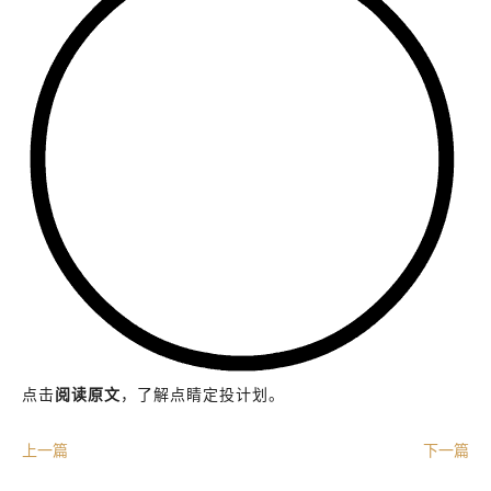
资组合策略的风险特征与单只基金产品的风险特征存在差异
未来表现。市场有风险，投资需谨慎。投资者应自行阅读相
做出投资选择。
投资人应当充分了解基金定期定额投资和零存整取等储蓄方
额投资是引导投资人进行长期投资、平均投资成本的一种简
式。但是定期定额投资并不能规避基金投资所固有的风险，
得收益，也不是替代储蓄的等效理财方式。
从业人员信息公示：
姓名：朱哲甫
执业编号：A20210813000322
所属公司：珠海盈米基金销售有限公司
点击
阅读原文
，了解点睛定投计划。
上一篇
下一篇