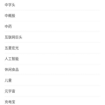
中字头
中概股
中药
互联网巨头
五菱宏光
人工智能
休闲食品
儿童
元宇宙
充电宝