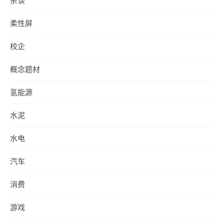
杂谈
柔性屏
校企
概念题材
氢能源
水泥
水电
汽车
消费
游戏