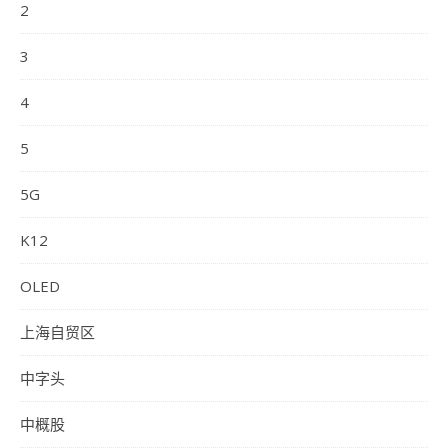
2
3
4
5
5G
K12
OLED
上海自贸区
中字头
中概股