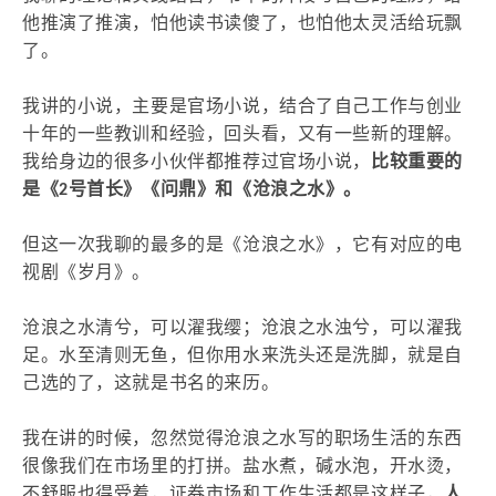
他推演了推演，怕他读书读傻了，也怕他太灵活给玩飘
了。
我讲的小说，主要是官场小说，结合了自己工作与创业
十年的一些教训和经验，回头看，又有一些新的理解。
我给身边的很多小伙伴都推荐过官场小说，
比较重要的
是《2号首长》《问鼎》和《沧浪之水》。
但这一次我聊的最多的是《沧浪之水》，它有对应的电
视剧《岁月》。
沧浪之水清兮，可以濯我缨；沧浪之水浊兮，可以濯我
足。水至清则无鱼，但你用水来洗头还是洗脚，就是自
己选的了，这就是书名的来历。
我在讲的时候，忽然觉得沧浪之水写的职场生活的东西
很像我们在市场里的打拼。盐水煮，碱水泡，开水烫，
不舒服也得受着，证券市场和工作生活都是这样子，
人