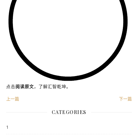
姓名：张娅
执业编号：A20210813000322
所属公司：珠海盈米基金销售有限公司
点击
阅读原文
，了解汇智乾坤。
上一篇
下一篇
CATEGORIES
1