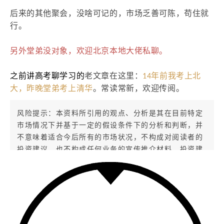
后来的其他聚会，没啥可记的，市场乏善可陈，苟住就
行。
另外堂弟没对象，欢迎北京本地大佬私聊。
之前讲高考聊学习的
老文章在这里：
14年前我考上北
大，昨晚堂弟考上清华
。常读常新，欢迎传阅。
风险提示：本资料所引用的观点、分析是其在目前特定
市场情况下并基于一定的假设条件下的分析和判断，并
不意味着适合今后所有的市场状况，不构成对阅读者的
投资建议，也不构成任何业务的宣传推介材料、投资建
议或保证，不作为任何法律文件，搬砖小组不对任何人
使用此全部或部分内容的行为或由此而引致的任何损失
承担任何责任，市场有风险，投资需谨慎。
从业人员信息公示：