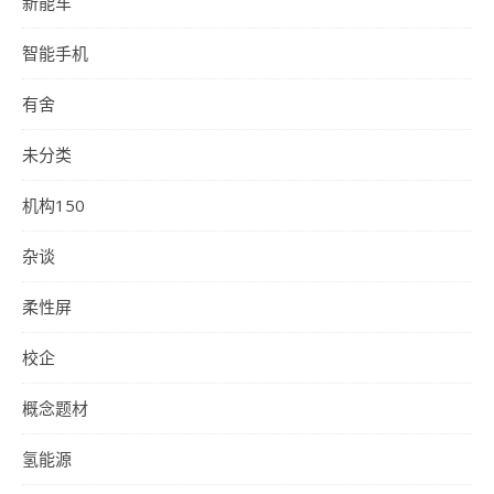
新能车
智能手机
有舍
未分类
机构150
杂谈
柔性屏
校企
概念题材
氢能源