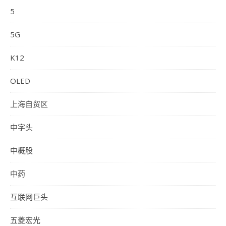
5
5G
K12
OLED
上海自贸区
中字头
中概股
中药
互联网巨头
五菱宏光