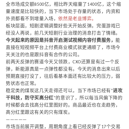
全市场成交额8500亿，相比昨天缩量了1400亿，这个缩
量速度是比较快的，当下市场处于存量的状态，内资和
外资都看不到增量入场，
依然是老韭博弈。
板块层面，短剧逻辑调整好些天开始反弹。完蛋游戏已
经没人再说，前几天短剧行业治理的消息打击了情绪。
今天起来的原因是抖音开启测试视频内容付费服务，
能
直接在短视频平台上付费商业模式就更通顺了，市场今
天关注的也是跟抖音有合作的公司。
前两天反弹的赛道今天又领跌，CXO还算是有过一个反
弹，新能源真是一点弹性都没有。今天的消息出来以后
预期直接打没了，往后看基本面还有比较大的压力，弱
势状态也正常。
稳定类的煤炭这几天走得还可以，当下市场已经有“
进攻
干科技，防守买高分红
”的意识了，所以每当风偏下降的
时候都会去找高分红里图好的。商品最近也在走趋势，
高分红里跟这有关的只有煤炭。
—————
市场当前展开调整，周期角度上看已经反弹了17个交易