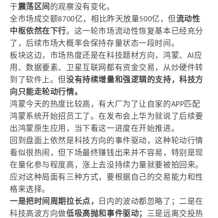
于
震荡区间
的观察没有变化。
全市场成交额8700亿，相比昨天放量500亿，但
流动性
中枢依然在下行
。这一轮市场流动性恢复基本已经充分
了，后续市场大概率会保持存量状态一段时间。
板块这边，市场热度还是在科技题材方向，鸿蒙、AI应
用、数据要素、卫星互联网都有资金交易，从炒硬件转
到了软件上。但
没有持续增量和强逻辑的支持，科技方
向只能走轮动行情。
鸿蒙今天的热度比较高，有大厂为了让自家的APP匹配
鸿蒙系统开始招员工了。在发布会上华为就说了后续要
出鸿蒙原生应用，当下看这一进度在开始推进。
回到盘面上依然是科技方向的事件驱动，这种轮动行情
看似很热闹，但下场最终赚钱出来并不容易，特别是现
在量化参与程度高，涨上去没持续力量就要被拍回来。
应对这种局面有三种方式，要根据自己的交易能力和性
格来选择。
一是把时间周期拉长点，
日内的波动都忽略了；二是在
科技高波方向做
低吸高抛和事件驱动；
三是远离交投热