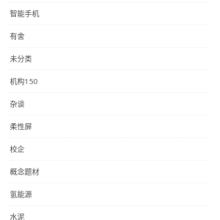
智能手机
有舍
未分类
机构150
杂谈
柔性屏
校企
概念题材
氢能源
水泥