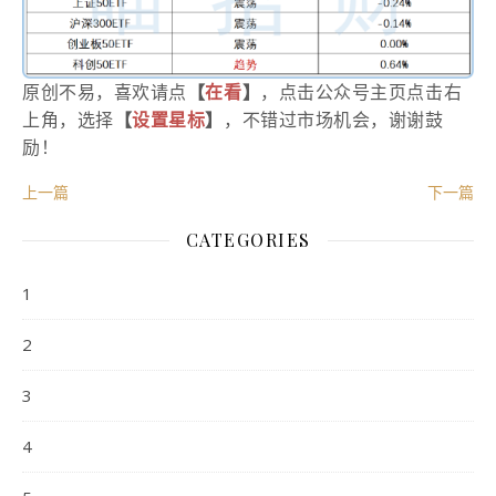
原创不易，喜欢请点
【
在看
】
，点击公众号主页点击右
上角，选择
【
设
置星标
】
，不错过市场机会，谢谢鼓
励！
上一篇
下一篇
CATEGORIES
1
2
3
4