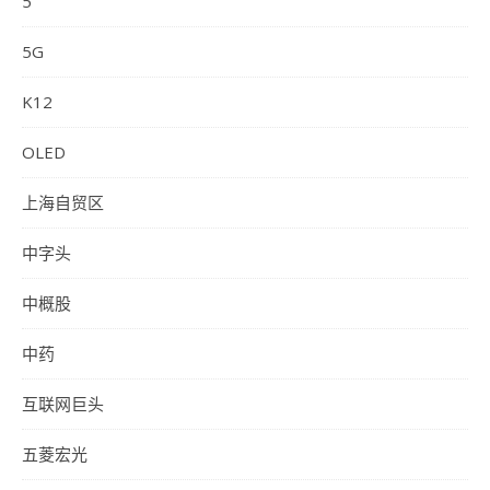
5
5G
K12
OLED
上海自贸区
中字头
中概股
中药
互联网巨头
五菱宏光