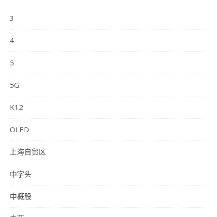
3
4
5
5G
K12
OLED
上海自贸区
中字头
中概股