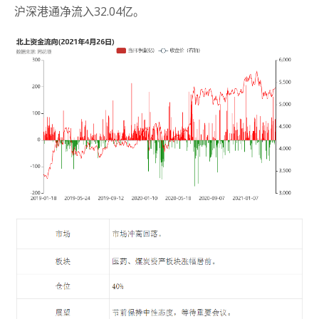
沪深港通净流入32.04亿。