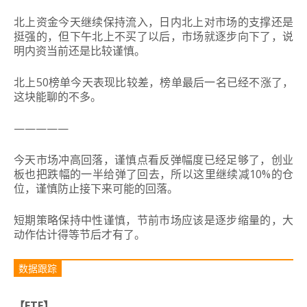
北上资金今天继续保持流入，日内北上对市场的支撑还是
挺强的，但下午北上不买了以后，市场就逐步向下了，说
明内资当前还是比较谨慎。
北上50榜单今天表现比较差，榜单最后一名已经不涨了，
这块能聊的不多。
—————
今天市场冲高回落，谨慎点看反弹幅度已经足够了，创业
板也把跌幅的一半给弹了回去，所以这里继续减10%的仓
位，谨慎防止接下来可能的回落。
短期策略保持中性谨慎，节前市场应该是逐步缩量的，大
动作估计得等节后才有了。
数据跟踪
【ETF】