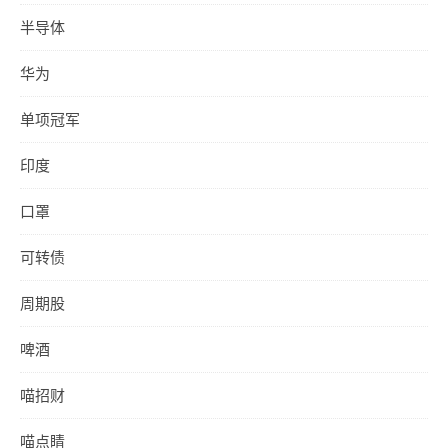
半导体
华为
单项冠军
印度
口罩
可转债
周期股
啤酒
喵招财
喵点睛