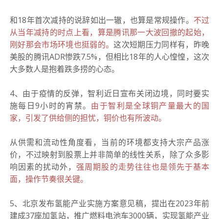
和18年首次减持的说辞如出一辙，也算是常规操作。
不过
从当年减持的时点上看，算是腾讯那一大波回撤的起始，
刚好那会市场环境也挺弱的。
这次短期压力同样有，昨晚
美股的腾讯ADR惨跌7.5%，但相比18年的人心惶惶，这次
大多数人是抱着跌多捞的心态。
4、由于疫情的反弹，智利近日宣布关闭边境，同时要实
施每日9小时的宵禁。
由于智利是全球铜产量最大的国
家，引发了供给侧的担忧，铜价也有所波动。
从供需和流动性角度看，当前的环境都支持大宗产品涨
价，不过映射到股票上并非简单的线性关系，除了众多影
响因素的扰动外，
强周期股的走势往往也是领先于基本
面，操作节奏很关键。
5、北京发布氢能产业实施方案意见稿，提出在2023年前
建成37座加氢站，推广燃料电池车3000辆，实现氢能产业