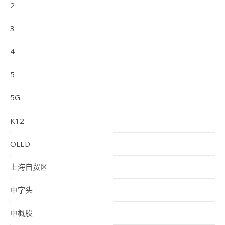
2
3
4
5
5G
K12
OLED
上海自贸区
中字头
中概股