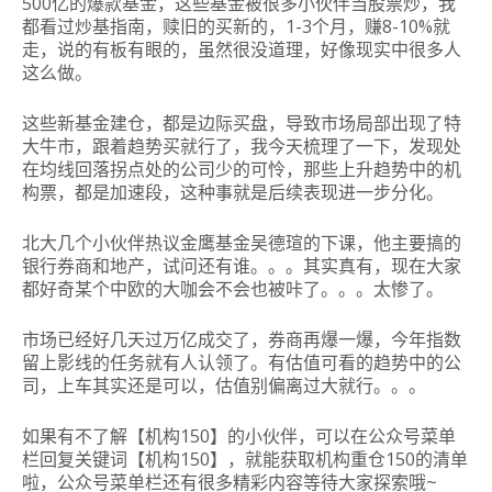
500亿的爆款基金，这些基金被很多小伙伴当股票炒，我
都看过炒基指南，赎旧的买新的，1-3个月，赚8-10%就
走，说的有板有眼的，虽然很没道理，好像现实中很多人
这么做
。
这些新基金建仓，都是边际买盘，导致市场局部出现了特
大牛市，跟着趋势买就行了，我今天梳理了一下，发现处
在均线回落拐点处的公司少的可怜，那些上升趋势中的机
构票，都是加速段，这种事就是后续表现进一步分化。
北大几个小伙伴热议金鹰基金吴德瑄的下课，他主要搞的
银行券商和地产，试问还有谁。。。其实真有，现在大家
都好奇某个中欧的大咖会不会也被咔了。。。太惨了。
市场已经好几天过万亿成交了，券商再爆一爆，今年指数
留上影线的任务就有人认领了。有估值可看的趋势中的公
司，上车其实还是可以，估值别偏离过大就行。。。
如果有不了解【
机构150】的小伙伴，可以在公众号菜单
栏回复关键词【机构150】，就能获取机构重仓150的清单
啦，公众号菜单栏还有很多精彩内容等待大家探索哦~