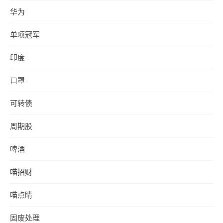
华为
单项冠军
印度
口罩
可转债
周期股
啤酒
喵招财
喵点睛
固废处理