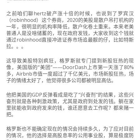
之前咱们聊hertz破产涨十倍的时候，也说到了罗宾汉
（robinhood）这个券商，2020的美股是散户吊打机构的
一年，很明显的机构率降低，
散户化卷土重来
。本来老美
普通人是没啥储蓄的，现在政府发钱，大家收到这个钱就
通过robinhood直接冲进证券市场追最靓的仔，比如特斯
拉。。。
这导致美股特别疯狂，格罗斯就专门
提到新股狂热的现
像，美国版的“美团”——DoorDash上市第一天涨了80%
多，Airbnb市值一度超过了千亿美元，市场新股狂热，场
子的情绪太好了，他觉得很多公司都被明显高估。
他把美国的GDP反弹看成是吃了“兴奋剂”的结果，这些兴
奋剂就是各种刺激政策，尤其是政府到处发的钱。
躺在家
里就能收到政府发来的钱，谁还愿意去工作呢？都来赌一
把
。
格罗斯也不能确定现在的情况会持续多久，为了应对目前
的情况，他的选择是高股息率的公用事业股，算是极度防