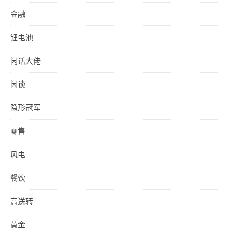
金融
锂电池
闲话大佬
闲谈
隐形冠军
零售
风电
餐饮
高送转
黄金