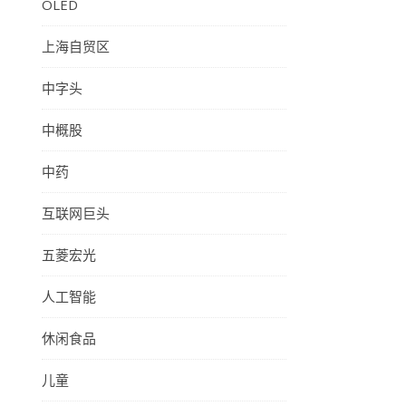
OLED
上海自贸区
中字头
中概股
中药
互联网巨头
五菱宏光
人工智能
休闲食品
儿童