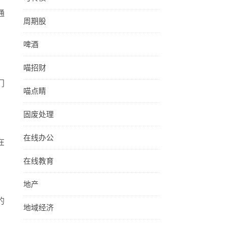
通
周期股
啤酒
，
喵招财
门
喵点睛
固废处理
，
在线办公
在
在线教育
地产
的
地域经济