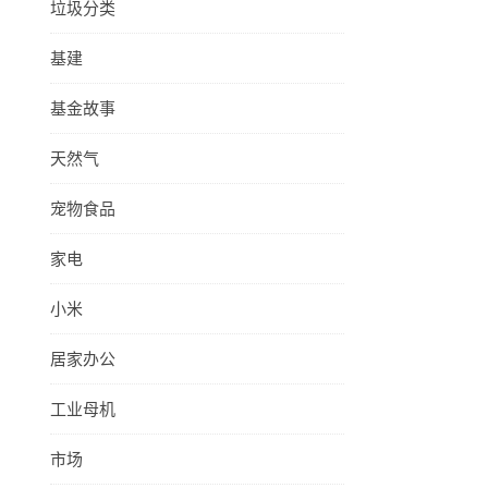
垃圾分类
基建
基金故事
天然气
宠物食品
家电
小米
居家办公
工业母机
市场