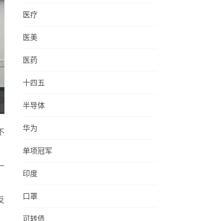
医疗
医美
医药
十四五
半导体
华为
不
单项冠军
一
印度
口罩
反
可转债