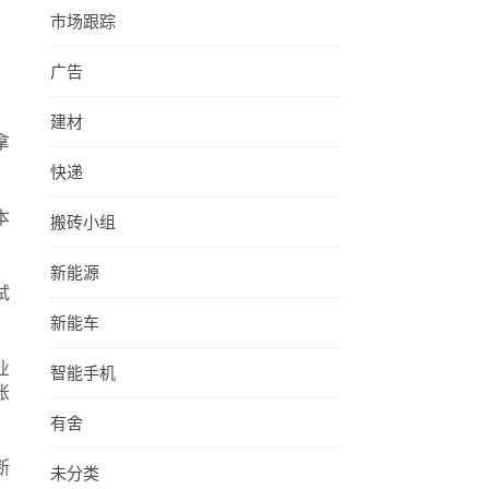
市场跟踪
广告
建材
拿
快递
本
搬砖小组
新能源
试
新能车
业
智能手机
账
有舍
断
未分类