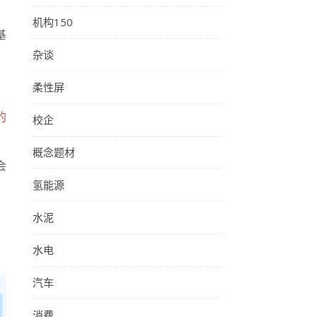
机构150
基
杂谈
柔性屏
的
校企
概念题材
会
氢能源
水泥
水电
汽车
消费