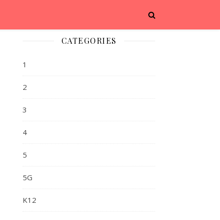
CATEGORIES
1
2
3
4
5
5G
。
K12