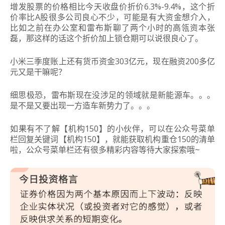
增发股票的
价格相比今天收盘价折价6.3%-9.4%，这个折
价率比A股很多公司良心不少，
可能是有大资金想介入，
比如之前在办公室和
雷布斯
聊了两个小时的高瓴资本张
磊，那这样的话这个折价加上锁仓期可以说很良心了。
小米三季度账上还有货币资金303亿元，现在融资200多亿
元又是干嘛呢？
细思极恐，雷布斯现在没涉足的领域就是新能源车。。。
是不是又要出现一方造车新势力了。。。
如果
有不了解【机构150】的小伙伴，可以在公众号菜单
栏回复关键词【机构150】，就能获取机构重仓150的清单
啦，公众号菜单栏还有很多精彩内容等待大家探索哦~