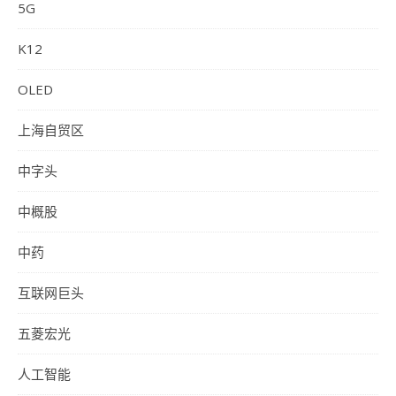
5G
K12
OLED
上海自贸区
中字头
中概股
中药
互联网巨头
五菱宏光
人工智能