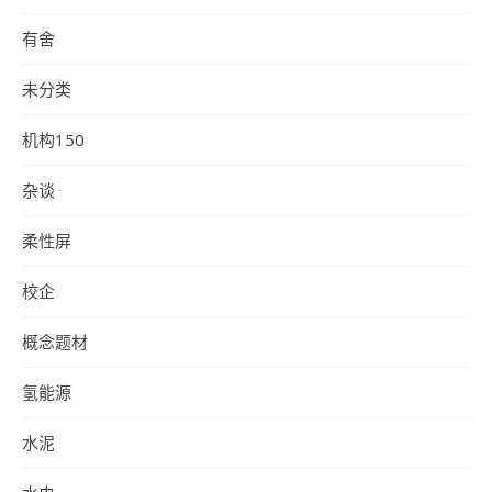
有舍
未分类
机构150
杂谈
柔性屏
校企
概念题材
氢能源
水泥