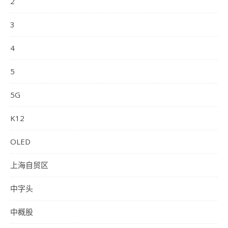
2
3
4
5
5G
K12
OLED
上海自贸区
中字头
中概股