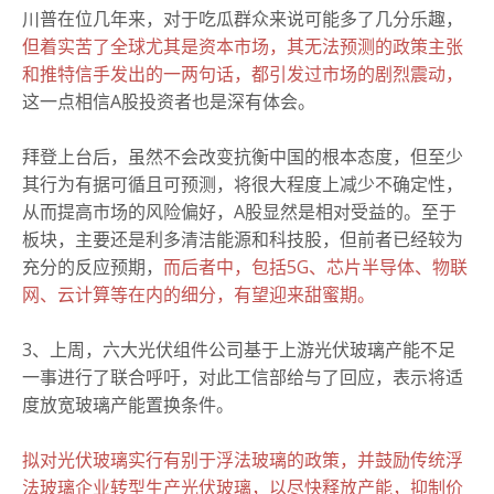
川普在位几年来，对于吃瓜群众来说可能多了几分乐趣，
但着实苦了全球尤其是资本市场，其无法预测的政策主张
和推特信手发出的一两句话，都引发过市场的剧烈震动，
这一点相信A股投资者也是深有体会。
拜登上台后，虽然不会改变抗衡中国的根本态度，但至少
其行为有据可循且可预测，将很大程度上减少不确定性，
从而提高市场的风险偏好，A股显然是相对受益的。
至于
板块，主要还是利多清洁能源和科技股，但前者已经较为
充分的反应预期，
而后者中，包括5G、芯片半导体、物联
网、云计算等在内的细分，有望迎来甜蜜期。
3、上周，六大光伏组件公司基于上游光伏玻璃产能不足
一事进行了联合呼吁，对此工信部给与了回应，表示将适
度放宽玻璃产能置换条件。
拟对光伏玻璃实行有别于浮法玻璃的政策，并鼓励传统浮
法玻璃企业转型生产光伏玻璃，以尽快释放产能，抑制价