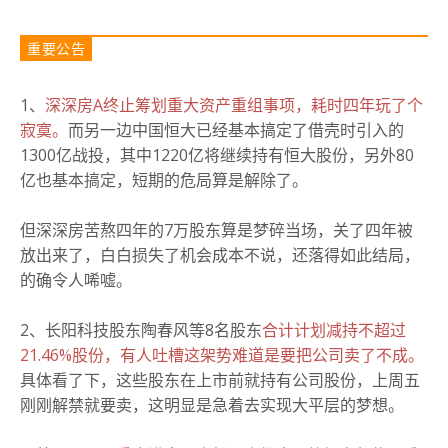
重要公告
1、
深深房A终止筹划重大资产重组事项，耗时四年玩了个
寂寞。
而另一边中国恒大已经基本搞定了借壳时引入的
1300亿战投，其中1220亿将继续持有恒大股份，另外80
亿也基本搞定，短期的危局算是解除了。
但深深房苦熬四年的7万股东算是梦碎当场，关了四年被
放出来了，白白损失了机会成本不说，还落得如此结局，
的确令人唏嘘。
2、长阳科技股东陶春风等8名股东
合计计划减持不超过
21.46%股份，有人吐槽这架势难道是要把公司卖了不成。
具体看了下，这些
股东在上市前就持有公司股份，上周五
刚刚解禁就要卖，这
明显是急着去实现大平层的梦想
。