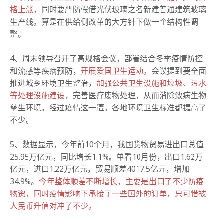
格上涨，
同时要严防假借光伏玻璃之名新建普通建筑玻璃
生产线。算是在供给侧改革的大方针下做一个结构性调
整。
4、周末领导召开了高规格会议，部署结合冬季疫情防控
和流感等疾病预防，
开展爱国卫生运动。
会议提到要全面
推进城乡环境卫生整治，
加强公共卫生设施和垃圾、污水
等处理设施建设，
完善医疗废物处理，从而消除致病生物
孳生环境。经过疫情这一遭，各地环境卫生标准都提高了
不少。
5、数据显示，今年前10个月，我国货物贸易进出口总值
25.95万亿元，同比增长1.1%。单看10月份，出口1.62万
亿元，进口1.22万亿元，贸易顺差4017.5亿元，增加
34.9%。
今年整体顺差不断增长，主要是出口了不少防疫
物资，同时疫情影响下承接了一些国外的订单，只可惜被
人民币升值对冲了不少。