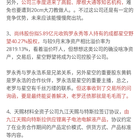
另外，
公司三季度进来了高毅、摩根大通等知名机构，
难
免也要遭到20cm大刀教做人。。不过这公司还是有一定的
竞争优势，未来应该能慢慢爬出坑。
3、
尚纬股份拟5.89亿元收购罗永秀等人持有的成都星空野
望40.27%股权，
与较9月末净资产相比溢价率为
2819.13%，看着溢价吓人，但想想这类公司的确没啥净资
产，交易后，星空野望将成为公司控股子公司。
罗永秀与罗永浩系是兄弟关系，另外星空的重要股东黄鹤
是罗永浩的合作伙伴，罗永浩是星空的重要主播，总之，
老罗与星空有千丝万缕的联系。
但这事收到了交易所的问
询函，要是最终能妥善解决，老罗还债那就是毛毛雨了。
4、天赐材料全资子公司九江天赐与特斯拉签订协议，
由
九江天赐向特斯拉供应锂离子电池电解液产品，
协议约定
了在业务合作期间的产品定价模式、供货方式、产品标准
等内容。