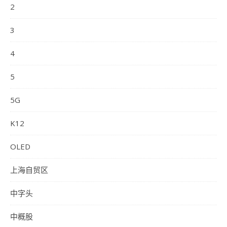
2
3
4
5
5G
K12
OLED
上海自贸区
中字头
中概股