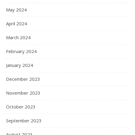
May 2024
April 2024
March 2024
February 2024
January 2024
December 2023
November 2023
October 2023
September 2023
August 2023