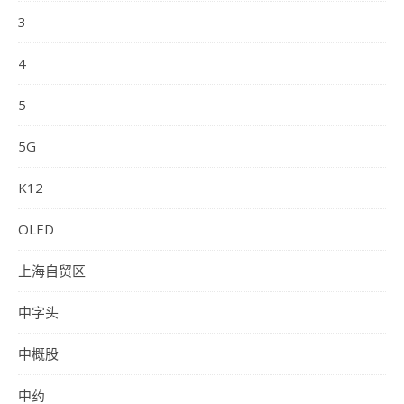
3
4
5
5G
K12
OLED
上海自贸区
中字头
中概股
中药