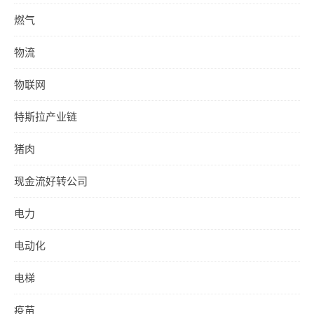
燃气
物流
物联网
特斯拉产业链
猪肉
现金流好转公司
电力
电动化
电梯
疫苗