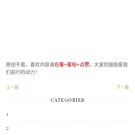
原创不易，喜欢内容请
在看+星标+点赞
，大家的鼓励是我
们前行的动力！
上一篇
下一篇
CATEGORIES
1
2