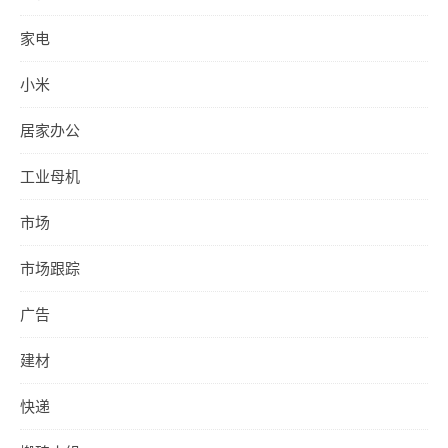
家电
小米
居家办公
工业母机
市场
市场跟踪
广告
建材
快递