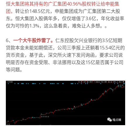
恒大集团将其持有的广汇集团40.96%股权转让给申能集
团，
转让价148.5亿元，申能集团成为广汇集团第二大股
东。恒大集团入股俩年多，仅仅增值了3.6亿，年化收益率
仅为可怜的1.3%，这么急着卖，难免让人多想。。
6、
一个大牛股炸雷了。
仁东控股欠兴业银行的3.5亿短期
贷款本金未能如期偿还，公司三季报上还躺着15.54亿元的
货币资金，基于此，深交所火速下发问询函，要求公司说
明是否存在资金受限、非法挪用以及这15亿是否属于公司
等问题。