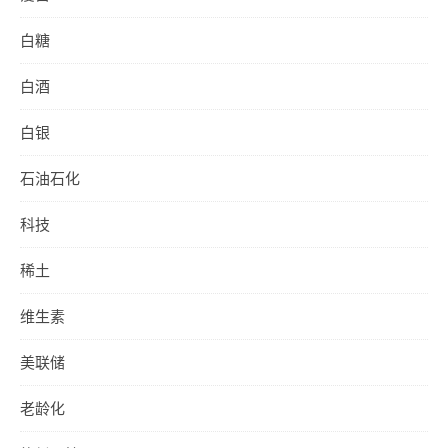
白糖
白酒
白银
石油石化
科技
稀土
维生素
美联储
老龄化