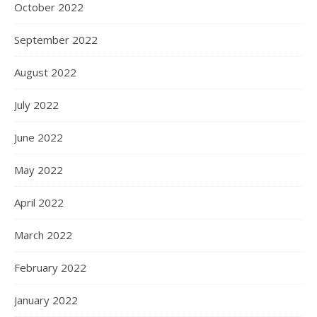
October 2022
September 2022
August 2022
July 2022
June 2022
May 2022
April 2022
March 2022
February 2022
January 2022