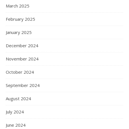
March 2025
February 2025
January 2025
December 2024
November 2024
October 2024
September 2024
August 2024
July 2024
June 2024