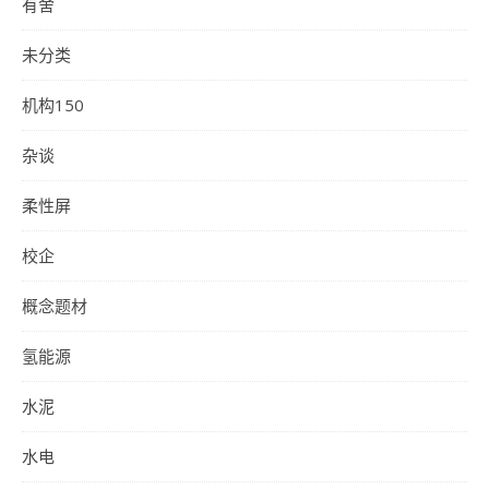
有舍
未分类
机构150
杂谈
柔性屏
校企
概念题材
氢能源
水泥
水电