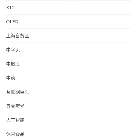
K12
OLED
上海自贸区
中字头
中概股
中药
互联网巨头
五菱宏光
人工智能
休闲食品