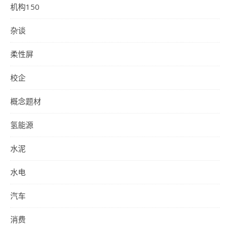
机构150
杂谈
柔性屏
校企
概念题材
氢能源
水泥
水电
汽车
消费