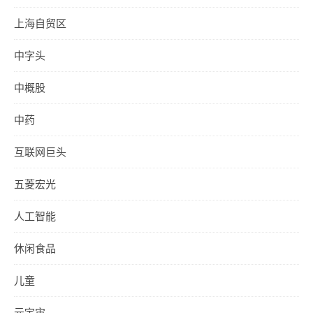
上海自贸区
中字头
中概股
中药
互联网巨头
五菱宏光
人工智能
休闲食品
儿童
元宇宙