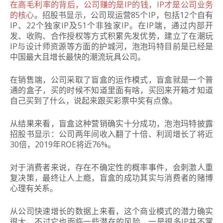
在高毛利率的背后，公司赚的是IP的钱，IP才是公司业务
的核心
。招股书显示，公司现运营85个IP，包括12个自有
IP、22个独家IP及51个非独家IP。在IP端，通过内部开
发、收购、合作授权等方式积累先发优势，建立了在潮玩
IP与设计师资源等方面的护城河，泡泡玛特目前是已经是
中国最大且增长最快的潮流玩具公司。
在销售端，公司采取了盲盒的运作模式，盲盒就是一个普
通的盒子，买的时候不知道里面有啥，买回来开箱才知道
自己买到了什么，说起来跟买彩票中奖有点像。
从结果来看，盲盒这种营销确实十分成功，泡泡玛特披露
招股书显示：
公司两年间收入翻了十倍、利润增长了将近
30倍，2019年ROE将近76%。
对于消费者来说，存在不确定性的概率事件，会刺激人重
复决策，最终让人上瘾，盲盒的成功其实与消费者的赌博
心理有关系。
从公司快速增长的数据上来看，这个商业模式的潜力确实
很大，不过它也面临一些潜在的风险，一是很多IP并不掌