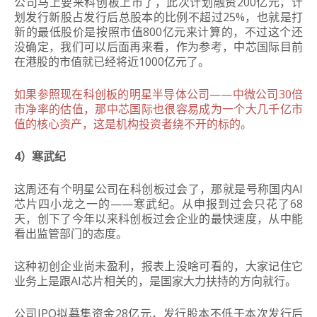
公司马上要来科创板上市了，此次计划融资200亿元，计
划发行新股占发行后总股本的比例不超过25%，也就是打
新的最低股价是按照市值800亿元来计算的，不过这个还
没确定，我们可以后面再来看，作为参考，
中芯国际目前
在港股的市值就已经将近1000亿元了。
如果参照现在科创板的明星半导体公司——中微公司30倍
市净率的估值，那
中芯国际也很容易成为一个大几千亿市
值的核心资产，这是机构投资者绕不开的标的。
4）寒武纪
这周还有个明星公司在科创板过会了，那就是号称国内AI
芯片四小龙之一的——寒武纪。从申报到过会只花了68
天，创下了今年以来科创板过会企业的最快速度，从中能
看出监管部门的态度。
这种初创企业尚未盈利，报表上没啥可看的，大家记住它
业务上是跟AI芯片相关的，是国家大力扶持的方向就行。
公司IPO拟募集资金28亿元，发行股本不低于本次发行后