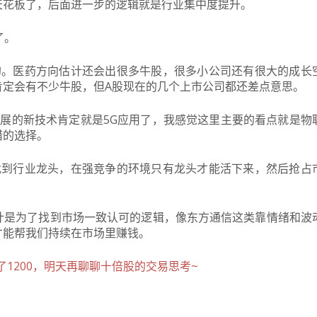
天花板了，后面进一步的逻辑就是行业集中度提升。
了。
的。医药方向估计还会出很多牛股，很多小公司还有很大的成长
肯定会有不少牛股，但A股现在的几个上市公司都还差点意思。
展的新技术肯定就是5G应用了，我感觉这里主要的看点就是物
错的选择。
找到行业龙头，在强竞争的环境只有龙头才能活下来，然后抢占
计是为了找到市场一致认可的逻辑，像东方通信这类靠情绪和波
才能帮我们持续在市场里赚钱。
了1200，明天再聊聊十倍股的交易思考~