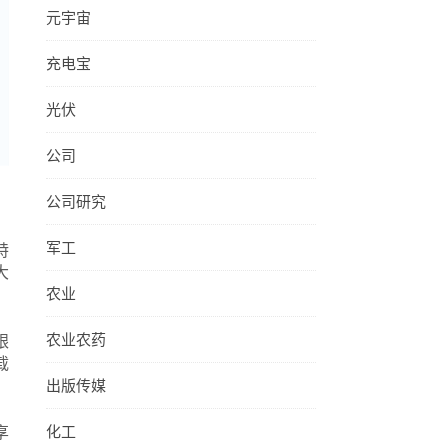
元宇宙
充电宝
光伏
公司
公司研究
军工
特
大
农业
农业农药
跟
载
出版传媒
享
化工