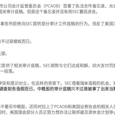
上市公司会计监管委员会（PCAOB）签署了执法合作备忘录，允
相关审计底稿。但是这个备忘录并没有将SEC囊括进去。
计事务所拒绝向SEC提供部分审计工作底稿的行为，违反了美国
也不过是蝼蚁而已。
失望。
C提供了相关审计底稿，SEC顺势与它们达成和解，四大支付罚
告一段落。
冲突和意识对立，
在这样的背景下，SEC借着瑞
造假的机会，
幸
调查财务造假而已，中概股的审计底稿只不过是被拿了出来当
态不要买中概股，还同时拉上了PCAOB和美国证券协会的相关人
同时，美国国会部分人员正努力想办法让联邦雇员退休金计划停