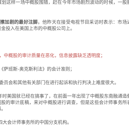
谋划这样一场中概股围猎，赶在今年市场剧烈波动的时候，一股
球摩擦加剧的最好注脚
。他昨天在接受电视节目采访时表示：市场
资金投入在美国上市的中概股公司上。
稿，中概股的审计质量在恶化，信息披露缺乏透明度；
《萨班斯-奥克斯利法》的会计准则；
易委员会和其他有关部门在进行起诉和执行判决上难度很大。
2年时美国就已经在搞事了，在前面一年出现了中概股东南融通造
概股的审计底稿，来对中概股进行调查，但是这些会计师事务所
料。
了四大会计师事务所的中国分支机构。