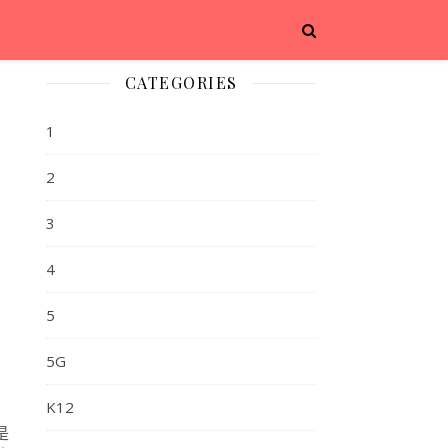
CATEGORIES
1
2
3
4
5
5G
K12
是