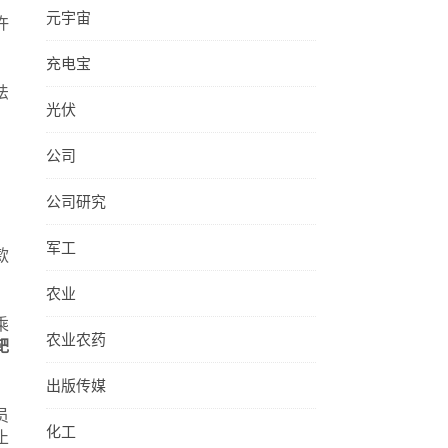
元宇宙
许
充电宝
法
光伏
公司
公司研究
军工
款
农业
乘
农业农药
靶
出版传媒
员
化工
止