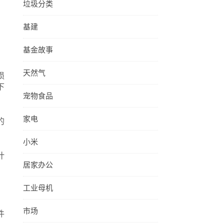
垃圾分类
基建
基金故事
天然气
损
下
宠物食品
家电
的
小米
计
居家办公
工业母机
市场
件