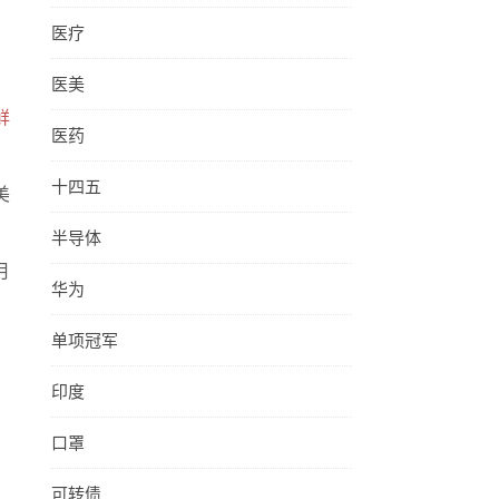
医疗
医美
鲜
医药
十四五
美
半导体
月
华为
单项冠军
印度
口罩
可转债