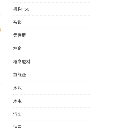
机构150
杂谈
篇
柔性屏
校企
概念题材
氢能源
水泥
水电
汽车
消费