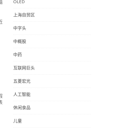
OLED
脑
上海自贸区
近
中字头
中概股
中药
互联网巨头
五菱宏光
人工智能
假
表
休闲食品
儿童