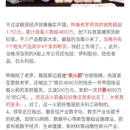
不过这眼球经济效果确实不错，
昨晚老罗带货的销售额超
1.7亿元，累计观看人数超4800万，
创下抖音直播带货新
纪录。不少产品都是大卖，最猛的当属小米了，
当晚共有
7个相关产品其中4个卖到断货
，快赶上专场了。。此外，
当晚涉及到的A股上市公司还包括：伊利股份、恰恰食
品、石头科技。
昨晚除了老罗，薇娅那边直播
“卖火箭”
也很吸睛，热度甚
至更胜老罗，还喊出了“原价4500万的快舟一号甲固体运
载火箭的发射服务，立减500万元，发射一次
只要
4000万
元”的口号。。
而且这火箭最后好像还真卖出去了，大佬真
的是多。。
对了，这一火箭好像是航天科工研制的。
4、领导近日指出，要抓住产业数字化、数字产业化赋予
的机遇，加快5G网络、数据中心等新型基础设施建设，抓
紧布局数字经济、生命健康、新材料等战略性新兴产业、