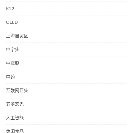
K12
OLED
上海自贸区
中字头
中概股
中药
互联网巨头
五菱宏光
人工智能
休闲食品