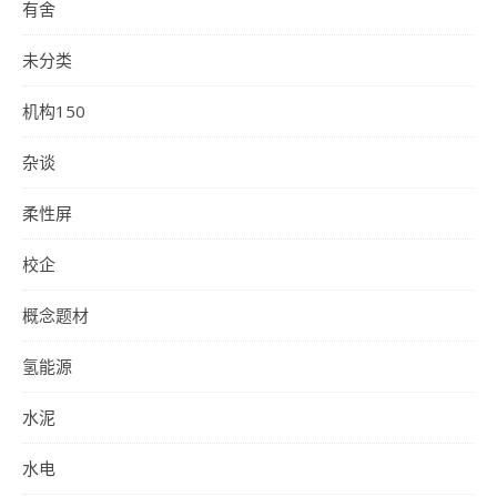
有舍
未分类
机构150
杂谈
柔性屏
校企
概念题材
氢能源
水泥
水电