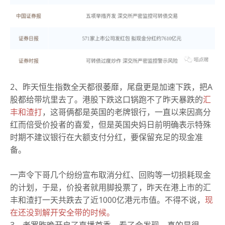
2、昨天恒生指数全天都很萎靡，尾盘更是加速下跌，把A
股都给带坑里去了。港股下跌这口锅跑不了昨天暴跌的
汇
丰和渣打
，这哥俩都是英国的老牌银行，一直以来因高分
红而倍受价投者的喜爱，但是英国央妈日前明确表示特殊
时期不建议银行在大额支付分红，要保留充足的现金准
备。
一声令下哥几个纷纷宣布取消分红、回购等一切损耗现金
的计划，于是，价投者就用脚投票了，昨天在港上市的汇
丰和渣打一天共跌去了近1000亿港元市值。不得不说，
现
在还没到解开安全带的时候。
3、老罗昨晚开启了直播首秀，看了会发现，真的是很