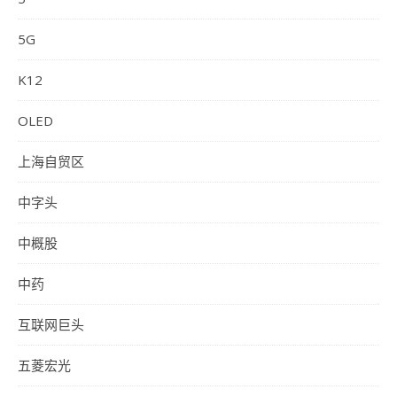
5G
K12
OLED
上海自贸区
中字头
中概股
中药
互联网巨头
五菱宏光