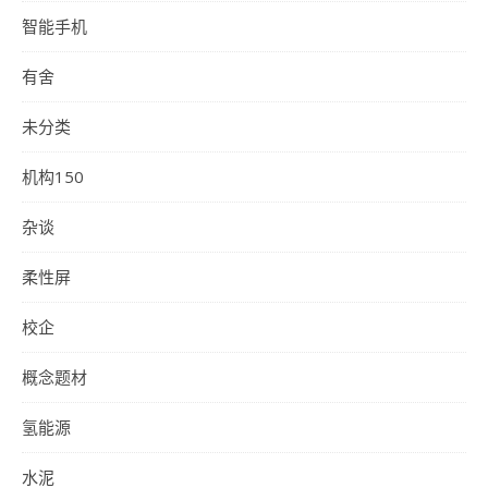
智能手机
有舍
未分类
机构150
杂谈
柔性屏
校企
概念题材
氢能源
水泥