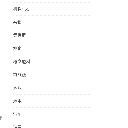
机构150
杂谈
柔性屏
校企
概念题材
氢能源
水泥
，
水电
汽车
出
消费