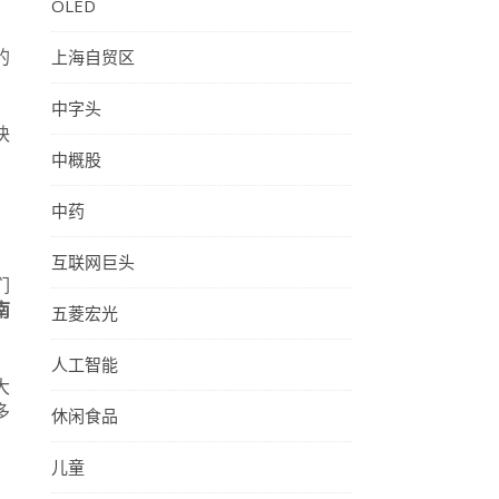
OLED
，
的
上海自贸区
中字头
块
中概股
中药
互联网巨头
们
南
五菱宏光
人工智能
大
多
休闲食品
儿童