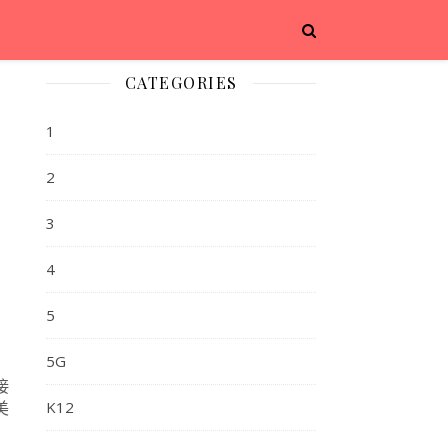
CATEGORIES
1
2
3
4
5
5G
接
美
K12