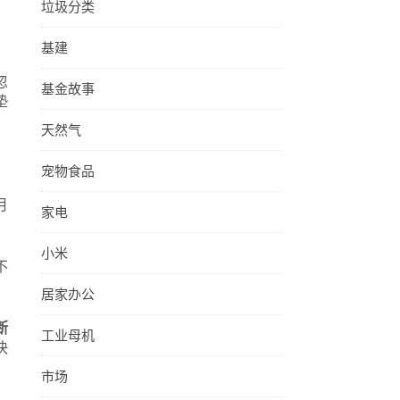
垃圾分类
基建
忽
基金故事
垫
天然气
。
宠物食品
月
家电
小米
不
居家办公
断
工业母机
快
市场