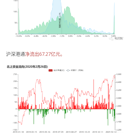
沪深港通
净流出67.27亿元。