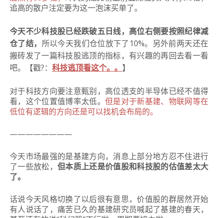
追高的散户注定要为这一泡沫买单了。
今天不少科技股已经跌破五日线，高位右侧要按照纪律减
仓了结，
所以今天我们仓位放下了10%。另外前两天还在
搬砖发了一篇科技股逃顶的指标，有兴趣的再回去看一看
吧。【戳?：
科技逃顶看这个。。
】
对于科技方向要注意甄别，高位透支的半导体已经不值得
看，这个位置值博率太低。
但是对于新基建、物联网等在
低位有逻辑的方向还是可以找机会布局的。
————————
今天市场最强的是基建方向，消息上部分地方忍不住进行
了一些放松，
但本质上还是价值股和科技股的估值差太大
了。
话说今天风格切换了以后很有意思，价值股的群居然开始
有人说话了，痛苦已久的基建研究员喊起了基建的春天，