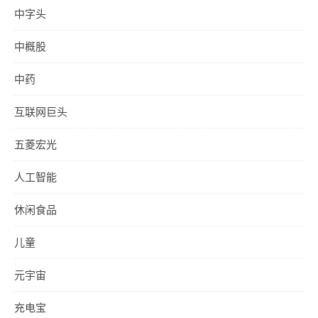
中字头
中概股
中药
互联网巨头
五菱宏光
人工智能
休闲食品
儿童
元宇宙
充电宝