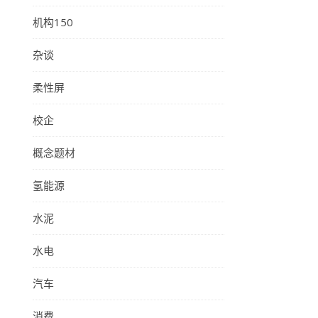
机构150
杂谈
柔性屏
校企
概念题材
氢能源
水泥
水电
汽车
消费