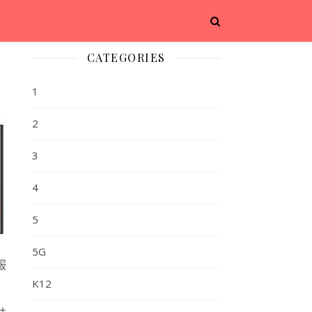
CATEGORIES
1
2
3
4
5
5G
服
K12