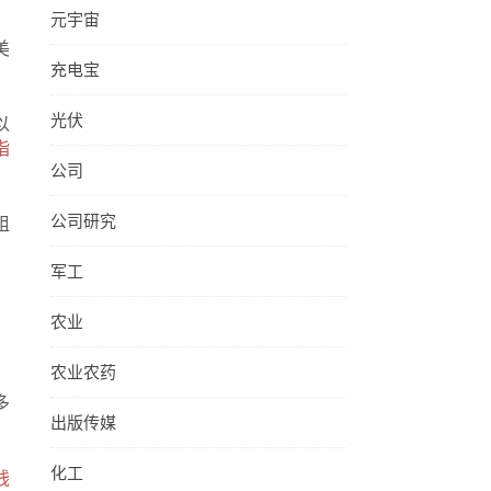
元宇宙
，
美
充电宝
光伏
以
指
公司
公司研究
组
军工
农业
农业农药
多
出版传媒
化工
钱