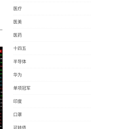
医疗
医美
一
医药
十四五
半导体
华为
单项冠军
印度
口罩
可转债