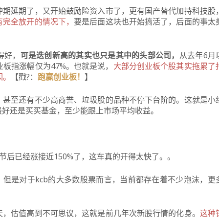
冲期延期了，又开始鼓励险资入市了，更有国产替代加持科技股
有完全放开的情况下，
要是后面这块也开始搞活了，后面的事太
得好，
可是迭创新高的其实也只是其中的头部公司，
从去年6月
业板指涨幅仅为47%。也就是说，
大部分创业板个股其实拖累了
因。
【戳?：
跑赢创业板！
】
，甚至还有不少高商誉、垃圾股的品种不停下台阶的。
这就是小
最好还是买买基金，至少能跟上市场平均收益。
节后已经涨接近150%了，这车真的开得太快了。
。
。
但是对于kcb的大多数股票而言，当前都存在着不少泡沫，更
天，估值高到不可思议，这就是前几年次新股行情的化身。
这种