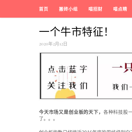
首页
搬砖小组
喵招财
喵点睛
一个牛市特征！
2020年2月12日
今天市场又是创业板的天下，
各种科技股
了。
。
。