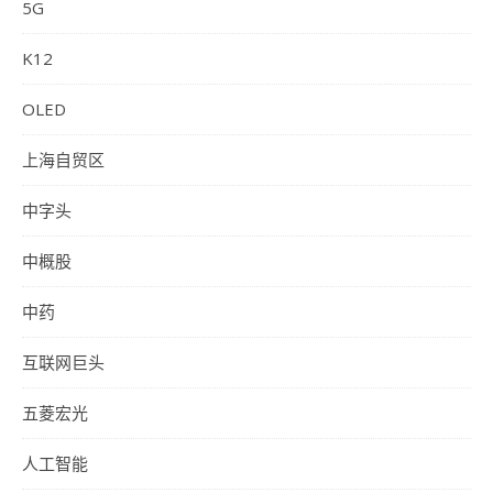
5G
K12
OLED
上海自贸区
中字头
中概股
中药
互联网巨头
五菱宏光
人工智能