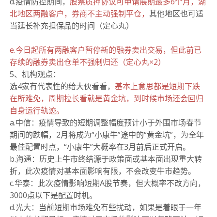
d.疫情防控期间，
股票质押协议可申请展期最多6个月，湖
北地区两融客户，券商不主动强制平仓，
其他地区也可适
当延长补充担保品的时间（定心丸）
e.今日起所有两融客户暂停新的融券卖出交易，但此前已
存续的融券卖出仓单不强制归还（定心丸×2）
5、机构观点：
选4家有代表性的给大伙看看，
基本上意思都是短期下跌
在所难免，周期拉长看就是黄金坑，到时候市场还会回归
自身运行轨迹。
a.中信：
疫情导致的短期调整幅度预计小于外围市场春节
期间的跌幅，2月将成为“小康牛”途中的“黄金坑”，为全年
最佳配置时点，“小康牛”大概率在3月前后正式开启。
b.海通：
历史上牛市终结源于政策面或基本面出现重大转
折，此次疫情对基本面影响有限，不会改变牛市趋势。
c.华泰：
此次疫情影响短期A股节奏，但大概率不改方向，
3000点以下是配置时机。
d.光大：
当前短期市场难免有些扰动，如果是着眼于一年