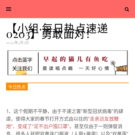
【小组·每日热点速递
0203】勇敢面对！
2020年2月3日
今日热点
1、这个假期不平静，由于不速之客“新型冠状病毒”的肆
虐，使得大家的春节打开方式由以往的
“走亲访友放鞭
炮”，变成了“足不出户囤口罩”。
甚至仅由于一则弹窗消
息，很多人就把双黄连口服液（人用+兽用）以及“双黄莲”