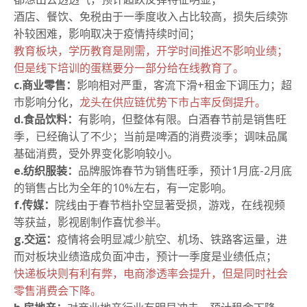
酒店、餐饮、免税由于一季度收入占比较高，损失后续弥
补较困难，影响取决于疫情持续时间；
教育板块，学历教育是刚需，开学时间推迟不影响业绩；
但是线下培训的蛋糕要分一部分给在线教育了。
c.商业零售：
影响相对严重，客流下滑+租金下调压力；超
市影响分化，
龙头在供应链优势下市占率反倒提升。
d.食品饮料：
有影响，但整体有限。
白酒春节前是销售旺
季，已经确认了不少；当前是啤酒的消费淡季；调味品属
基础消费，受外界变化影响较小。
e.纺织服装：
品牌服饰春节为销售旺季，预计1月底-2月底
的销售占比为全年的10%左右，有一定影响。
f.传媒：
院线由于春节档扑空显著受损，游戏，在线视频
等获益，影视剧制作喜忧参半。
g.交运：
疫情将会明显减少航空、机场、铁路客运量，进
而对板块业绩造成负面冲击，预计一季度是业绩低点；
快递板块则有利有弊，电商渗透率会提升，但是同时社会
零售消费会下降。