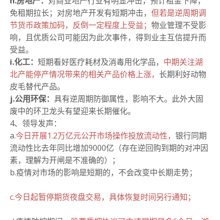
h.房地产：
对商业地产行业有明显冲击，预计租金下降，
免租期拉长；对房地产开发有短期冲击，
但若是逆周期调
节货币政策加码，反倒一定程度上受益；
物业管理不受影
响，且优质公司可能因为此次事件，得到业主互信提升而
受益。
i.化工：
短期看好医疗耗材及消毒用化学品，
中期关注湖
北产能停产情况带来的相关产品价格上涨，
长期利好动物
皮毛替代产品。
j.公用环保：
具有逆周期防御属性，影响不大。
此外大固
废中的环卫龙头有望迎来长期催化。
4、领导发声：
a.
今日开展1.2万亿元公开市场操作投放流动性，
银行同期
流动性比去年同比增加9000亿（存在逆回购到期的对冲因
素，理解为开闸是不准确的）；
b.疫情对市场的影响是短期的，不会改变中长期走势；
c.今日起暂停期货夜盘交易，具体恢复时间另行通知；