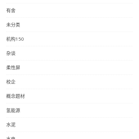
有舍
未分类
机构150
杂谈
柔性屏
校企
概念题材
氢能源
水泥
水电