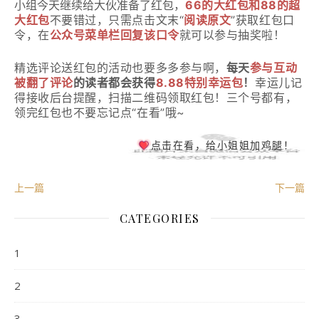
小组今天继续给大伙准备了红包，
66的
大红包和88的
超
大红包
不要错过，只需点击文末“
阅读原文
”获取红包口
令，在
公众号菜单栏回复该口
令
就可以参与抽奖啦！
精选评论送红包的活动也要多多参与啊，
每天
参与互动
被翻了评论
的读者都会获得
8.88
特别幸运包
！
幸运儿记
得接收后台提醒，扫描二维码领取红包！
三个号都有，
领完红包也不要忘记点“在看”哦~
点击在看，给小姐姐加鸡腿！
上一篇
下一篇
CATEGORIES
1
2
3