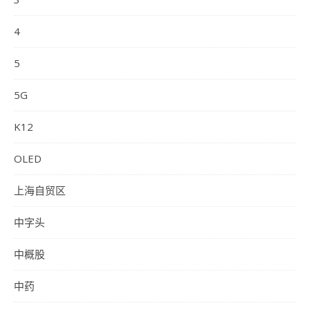
4
5
5G
K12
OLED
上海自贸区
中字头
中概股
中药