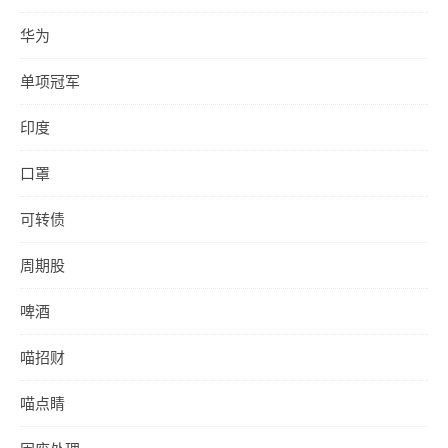
华为
单项冠军
印度
口罩
可转债
周期股
啤酒
喵招财
喵点睛