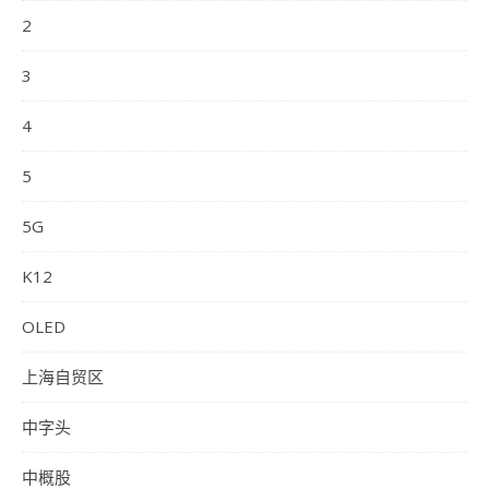
2
3
4
5
5G
K12
OLED
上海自贸区
中字头
中概股