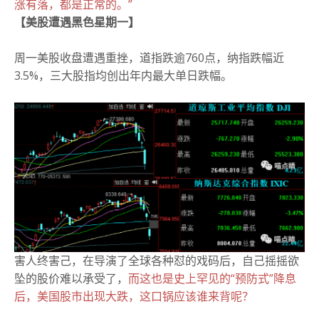
涨有落，都是正常的。
”
【美股遭遇黑色星期一】
周一美股收盘遭遇重挫，道指跌逾760点，纳指跌幅近
3.5%，三大股指均创出年内最大单日跌幅。
害人终害己，在导演了全球各种怼的戏码后，自己摇摇欲
坠的股价难以承受了，
而这也是史上罕见的“预防式”降息
后，美国股市出现大跌，这口锅应该谁来背呢？