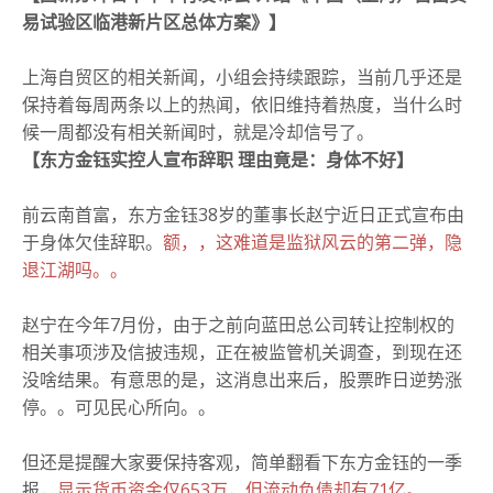
易试验区临港新片区总体方案》】
上海自贸区的相关新闻，小组会持续跟踪，当前几乎还是
保持着每周两条以上的热闻，依旧维持着热度，当什么时
候一周都没有相关新闻时，就是冷却信号了。
【东方金钰实控人宣布辞职 理由竟是：
身体不好】
前云南首富，东方金钰38岁的董事长赵宁近日正式宣布由
于身体欠佳辞职。
额，，这难道是监狱风云的第二弹，隐
退江湖吗。。
赵宁在今年7月份，由于之前向蓝田总公司转让控制权的
相关事项涉及信披违规，正在被监管机关调查，到现在还
没啥结果。
有意思的是，这消息出来后，股票昨日逆势涨
停。
。
可见民心所向。
。
但还是提醒大家要保持客观，简单翻看下东方金钰的一季
报，
显示货币资金仅653万，但流动负债却有71亿。