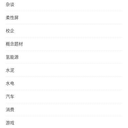
杂谈
柔性屏
校企
概念题材
氢能源
水泥
水电
汽车
消费
游戏