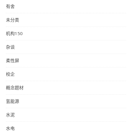
有舍
未分类
机构150
杂谈
柔性屏
校企
概念题材
氢能源
水泥
水电