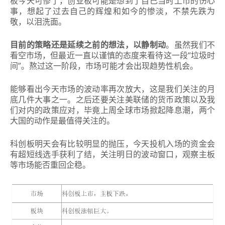
板今天可惨了，创业板可能是想到了自己当时上市的伤心
事，想起了过去自己的辉煌和如今的惨淡，不禁先跌为
敬，以泪洗面。
目前的策略还是延续之前的想法，以静制动
。
虽然我们不
看空市场，但最近一直以谨慎的态度来看待这一段“垃圾时
间”。
熬过这一阶段，市场可能才会出现趋势性机会。
能够看出今天市场的波动率再次放大，这是我们关注的月
底几件大事之一。
之后还要关注美联储的货币政策以及我
们对内的政策应对，毕竟上周全球市场掀起降息潮，两个
大国的动作是最值得关注的。
科创板明天会有比较明显的抛压，今天投机入场的资金会
有超短线选手获利了结，关注明日的波动窗口，观察主板
等市场能否重回企稳。