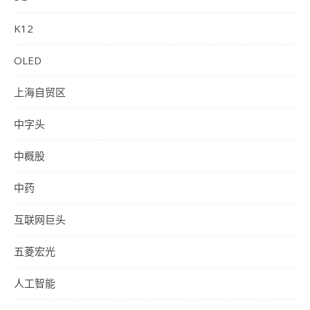
K12
OLED
上海自贸区
中字头
中概股
中药
互联网巨头
五菱宏光
人工智能