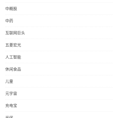
中概股
中药
互联网巨头
五菱宏光
人工智能
休闲食品
儿童
元宇宙
充电宝
光伏