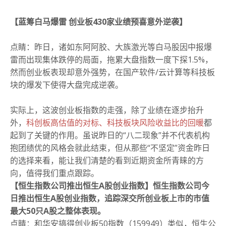
【蓝筹白马爆雷 创业板430家业绩预喜意外逆袭】
点睛：
昨日，诸如东阿阿胶、大族激光等白马股因中报爆
雷而出现集体跌停的局面，拖累大盘指数一度下探1.5%，
然而创业板表现却意外强势，在国产软件/云计算等科技板
块的爆发下使得大盘完成逆袭。
实际上，这波创业板指数的走强，除了业绩在逐步抬升
外，
科创板高估值的对标、科技板块风险收益比的回暖
都
起到了关键的作用。虽说昨日的“八二现象”并不代表机构
抱团绩优的风格会就此结束，但从那些“不坚定”资金昨日
的选择来看，能让我们清楚的看到近期资金所青睐的方
向，值得我们重点跟踪。
【恒生指数公司推出恒生A股创业指数】恒生指数公司今
日推出恒生A股创业指数，追踪深交所创业板上市的市值
最大50只A股之整体表现。
点睛：
和华安搞得创业板50指数（159949）类似，恒生公