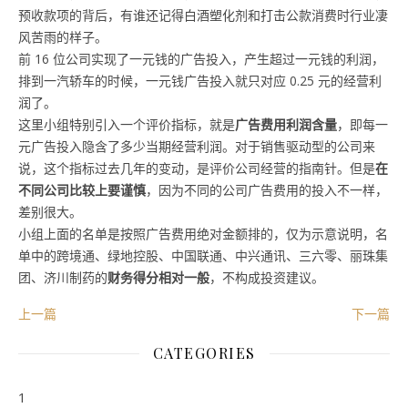
预收款项的背后，有谁还记得白酒塑化剂和打击公款消费时行业凄
风苦雨的样子。
前 16 位公司实现了一元钱的广告投入，产生超过一元钱的利润，
排到一汽轿车的时候，一元钱广告投入就只对应 0.25 元的经营利
润了。
这里小组特别引入一个评价指标，就是
广告费用利润含量
，即每一
元广告投入隐含了多少当期经营利润。对于销售驱动型的公司来
说，这个指标过去几年的变动，是评价公司经营的指南针。但是
在
不同公司比较上要谨慎
，因为不同的公司广告费用的投入不一样，
差别很大。
小组上面的名单是按照广告费用绝对金额排的，仅为示意说明，名
单中的跨境通、绿地控股、中国联通、中兴通讯、三六零、丽珠集
团、济川制药的
财务得分相对一般
，不构成投资建议。
上一篇
下一篇
CATEGORIES
1