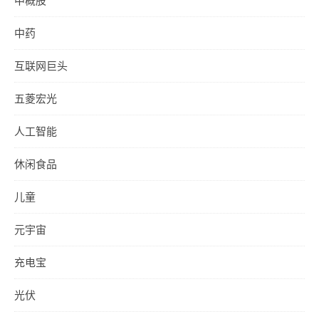
中概股
中药
互联网巨头
五菱宏光
人工智能
休闲食品
儿童
元宇宙
充电宝
光伏