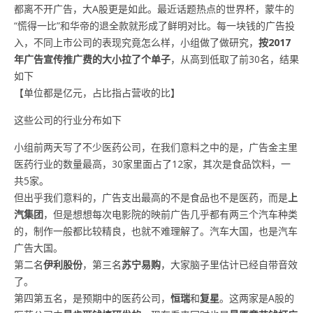
都离不开广告，大A股更是如此。最近话题热点的世界杯，蒙牛的
“慌得一比”和华帝的退全款就形成了鲜明对比。每一块钱的广告投
入，不同上市公司的表现究竟怎么样，小组做了做研究，
按2017
年广告宣传推广费的大小拉了个单子
，从高到低取了前30名，结果
如下
【单位都是亿元，占比指占营收的比】
这些公司的行业分布如下
小组前两天写了不少医药公司，在我们意料之中的是，广告金主里
医药行业的数量最高，30家里面占了12家，其次是食品饮料，一
共5家。
但出乎我们意料的，广告支出最高的不是食品也不是医药，而是
上
汽集团
，但是想想每次电影院的映前广告几乎都有两三个汽车种类
的，制作一般都比较精良，也就不难理解了。汽车大国，也是汽车
广告大国。
第二名
伊利股份
，第三名
苏宁易购
，大家脑子里估计已经自带音效
了。
第四第五名，是预期中的医药公司，
恒瑞
和
复星
。这两家是A股的