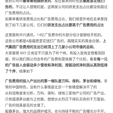
医药公司中
最肯砸钱搞研发的
，现在看来同时也是
最愿意花钱打广
告的
。不过让人感慨的是，这两家公司的研发支出占比都没有超过
广告费用的占比。
如果单看研发费用占比和广告费用占比，我们很意外地在名单里找
到了如下几家公司，它们的
研发支出占比要高于广告费用的占比
这里面有中兴通讯，14亿广告费中的大部分估计是砸给手机的。
这些公司都是A股最愿意花钱打广告的，踏踏实实的真金白银，
上
汽集团广告费用的支出已经顶上了几家小公司市值的总和
。
大家豪掷 865 亿肯定不只是为了听个响，有投入就肯定想看到回
报，所以我们用公司去年的广告费和营收做了个比较，看看
每一元
的广告投入会驱动多少营收和净利润
，
按驱动的净利润从高到低排
了个序
，结果如下
广告费用的投入产出比的第一梯队是
万科、保利、茅台和绿地
，非
常的中国特色，没有什么事情是北京一个新楼盘解决不了的
从利润角度来分析，万科、保利、绿地三家地产公司的广告产出，
只有国酒茅台能与之抗衡，想想炎炎烈日下排队买房的千万富翁，
广告的钱真是花的太值了。
股霸茅台，强大的品牌护城河，也与持续不断的广告曝光分不开，