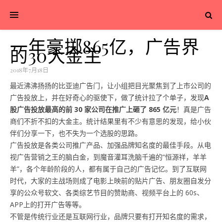
一年豪掷865亿，广告界
的30大金主
2018年7月18日
最近沸沸扬扬的比亚迪广告门，让小组把目光聚焦到了上市公司的
广告投放上，并在好奇心的驱使下，做了统计拉了个单子，发现
A
股广告投放最高的前 30 家公司在推广上砸了 865 亿元
！真是广告
商们不折不扣的大金主。统计结果里有不少有意思的发现，给小伙
伴们分享一下，也不失为一个选股的思路。
广告投放是各类公司推广产品、加强品牌知名度的最佳手段。从电
视广告营销之王的脑白金，到魔音灌耳洗脑千遍的“恒源祥，羊羊
羊”，各个年龄阶段的人，都有属于自己的广告记忆。到了互联网
时代，大家的主战场则成了电影上映前的贴片广告、朋友圈自发分
享的公众号软文、各类综艺节目的赞助商、视频平台上的 60s、
APP上的打开广告等等。
不管是传统行业还是互联网行业，品牌只要有打开知名度的需求，