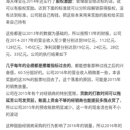
海天味业在2014年还实行了
股权激励
：管理层业绩达标的话，就
可以有股权奖励。达到下面的标准就可以分阶段解锁获得股权，没
有达到标准，公司就自己掏钱，把这些本来用来奖励的股权给买回
来自己持有
这些都是以2013年的数据为基础的，所以按照13年的财报，公司
在2014-2017年的营业收入至少要分别达到98亿元、112亿元、
128亿元、145亿元；净利润要分别达到19亿元、24亿元、28亿
元、33亿元。公司的执行结果如下
几乎每年的业绩都是擦着指标过去的
，都能想象那种过线之后的兴
奋感，60.5分挺好的。公司2016年的营业收入稍微差一些，本该
奖励的这30%的股票吐回去了。这个落差的原因，可能是2015年
的销售放量。
公司在2015年有个对经销商的特别宽限，
货款的打款时间可以拖
延至公司发货前，账面上资金不够的经销商也能提前多囤点货了
，
所以公司2015年的预收账款明显减少，这一年的现金流也有不小
的波动
这种鼓励经销商采购的行为影响了2016年的销量，所以2016年的