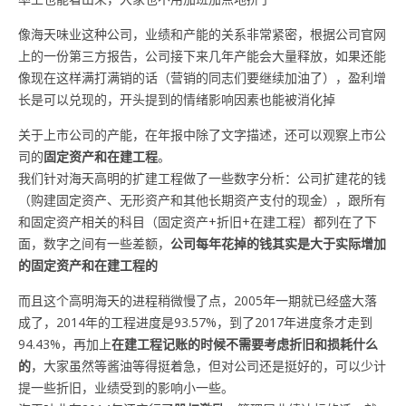
像海天味业这种公司，业绩和产能的关系非常紧密，根据公司官网
上的一份第三方报告，公司接下来几年产能会大量释放，如果还能
像现在这样满打满销的话（营销的同志们要继续加油了），盈利增
长是可以兑现的，开头提到的情绪影响因素也能被消化掉
关于上市公司的产能，在年报中除了文字描述，还可以观察上市公
司的
固定资产和在建工程
。
我们针对海天高明的扩建工程做了一些数字分析：公司扩建花的钱
（购建固定资产、无形资产和其他长期资产支付的现金），跟所有
和固定资产相关的科目（固定资产+折旧+在建工程）都列在了下
面，数字之间有一些差额，
公司每年花掉的钱其实是大于实际增加
的固定资产和在建工程的
而且这个高明海天的进程稍微慢了点，2005年一期就已经盛大落
成了，2014年的工程进度是93.57%，到了2017年进度条才走到
94.43%，再加上
在建工程记账的时候不需要考虑折旧和损耗什么
的
，大家虽然等酱油等得挺着急，但对公司还是挺好的，可以少计
提一些折旧，业绩受到的影响小一些。