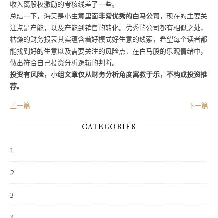
收入离股权激励的考核线差了一些。
总结一下，海天是小生意里面
非常优秀的白马公司
，现在的主要关
注点是产能，以及产能到销售的转化。优秀的公司都有相似之处，
枯燥的财务报表其实蕴含着好模式好生意的线索，希望每个读者都
能找到好的生意以及需要关注的风险点，在白马股的乐观情绪中，
做出符合自己投资分析逻辑的判断。
投资有风险，小组文章仅从财务分析角度寓教于乐，不构成投资推
荐。
上一篇
下一篇
CATEGORIES
1
2
3
4