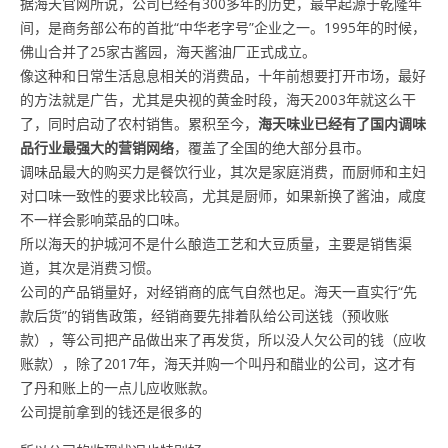
据海天官网所说，公司已经有300多年的历史，最早起源于乾隆年
间，是商务部公布的首批“中华老字号”企业之一。1995年的时候，
佛山合并了25家古酱园，海天酱油厂正式成立。
像这种和日常生活息息相关的消费品，十年前想要打开市场，最好
的方法就是广告，尤其是央视的黄金时段，海天2003年就这么干
了，同时启动了农村销售。累积至今，
海天味业已经有了国内调味
品行业最强大的营销网络
，覆盖了全国的绝大部分县市。
调味品最大的购买力是餐饮行业，其次是家庭消费，而厨师和主妇
对口味一致性的要求比较高，尤其是厨师，如果新换了酱油，咸度
不一样会影响菜品的口味。
所以海天的护城河不是什么酿造工艺和大豆质量，主要是销售渠
道，其次是消费习惯。
公司的产品销量好，对经销商的底气自然也足。海天一直实行“先
款后货”的销售政策，经销商要先排着队给公司送钱（预收账
款），等公司把产品做出来了再发货，所以没人欠公司的钱（应收
账款），除了2017年，海天并购一个叫丹和醋业的公司，这才有
了丹和账上的一点儿应收账款。
公司提前拿到的钱还是很多的