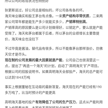
所以公司的收现状况也特别好
狄更斯说过，好公司总是相似的，坏公司各有各的坏。
海天味业确实和股王茅台有点像。一来
资产结构非常优质
，二来两
家公司常年都是能生产多少就能买多少，
产销率特别高
。
产销率高的原因要么是公司计划做得好，以销定产，要么就是产能
受限了。海天和茅台都属于后者，所以茅台的业绩增长主要靠提
价，海天味业也没拉下
不过毕竟是酱油，替代品有很多，所以不能像茅台那样涨价，仿佛
天空才是尽头。
现在制约公司发展的最大因素就是
产能
，公司自己也很清楚这一
点，提出了“再造一个海天”的计划，启动了“高明海天”扩产项目。
根据公司的招股说明书，如果高明海天全部投产，海天的总产能可
以达到184.8万吨
事实上根据董秘在互动易的最新答复，海天现在的产能已经有190
多万吨了，比当时预计的产能更高
高明海天基地的投产
有效降低了公司的生产压力
，这点从产能利用
率上也能看出来，大家也不用加班加点地拼了