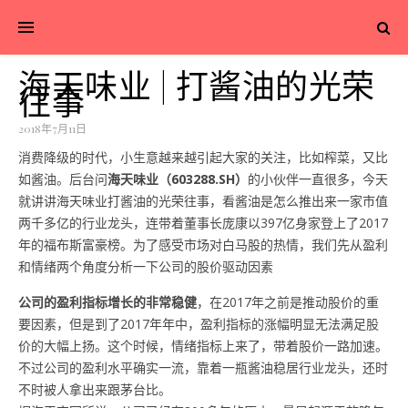
海天味业 | 打酱油的光荣
往事
2018年7月11日
消费降级的时代，小生意越来越引起大家的关注，比如榨菜，又比
如酱油。后台问
海天味业（603288.SH）
的小伙伴一直很多，今天
就讲讲海天味业打酱油的光荣往事，看酱油是怎么推出来一家市值
两千多亿的行业龙头，连带着董事长庞康以397亿身家登上了2017
年的福布斯富豪榜。
为了感受市场对白马股的热情，我们先从盈利
和情绪两个角度分析一下公司的股价驱动因素
公司的盈利指标增长的非常稳健
，在2017年之前是推动股价的重
要因素，但是到了2017年年中，盈利指标的涨幅明显无法满足股
价的大幅上扬。这个时候，情绪指标上来了，带着股价一路加速。
不过公司的盈利水平确实一流，靠着一瓶酱油稳居行业龙头，还时
不时被人拿出来跟茅台比。