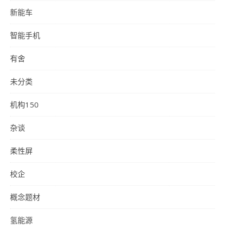
新能车
智能手机
有舍
未分类
机构150
杂谈
柔性屏
校企
概念题材
氢能源