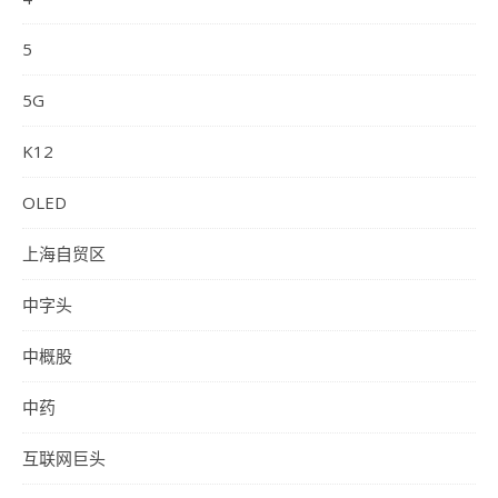
5
5G
K12
OLED
上海自贸区
中字头
中概股
中药
互联网巨头