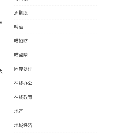
周期股
没
年
啤酒
喵招财
喵点睛
。
固废处理
表
在线办公
1
在线教育
地产
公
地域经济
真