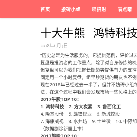
首页
搬砖小组
喵招财
喵点睛
十大牛熊 | 鸿特科
2018年6月3日
“历史总是为生活服务的，它提供范例，评价过
复盘是投资者的工作重点，除了对自身修炼的梳
但复盘可以为我们把握长期趋势提供有力的支撑
固定用一个小时复盘，组里炒期货的朋友也不例
现在2018年已经过去一半了，但并不妨碍小组
法，在这个过程中我们会发现市场一些风格上的
2017牛股TOP 10：
1. 鸿特科技 2. 方大炭素 3. 鲁西化工
4. 隆基股份 5. 赣锋锂业 6. 新城控股
7. 海康威视 8. 水井坊 9. 士兰微 10. 中际
（数据剔除新股上市）
2017熊股TOP 10：